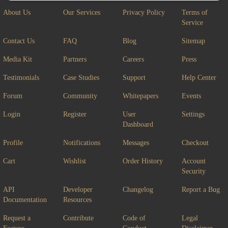
About Us
Our Services
Privacy Policy
Terms of
Service
Contact Us
FAQ
Blog
Sitemap
Media Kit
Partners
Careers
Press
Testimonials
Case Studies
Support
Help Center
Forum
Community
Whitepapers
Events
Login
Register
User
Settings
Dashboard
Profile
Notifications
Messages
Checkout
Cart
Wishlist
Order History
Account
Security
API
Developer
Changelog
Report a Bug
Documentation
Resources
Request a
Contribute
Code of
Legal