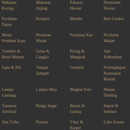
Makanan
Makanan
Pakaian
Perawatan
Kucing
Anjing
Hewan
Hewan
Peralatan
Kompor
Blender
Rice Cooker
Dapur
Mesin
Peralatan
Peralatan Kue
Peralatan
Pembuat Kopi
Masak
Makan
Tumbler &
Gelas &
Piring &
Alat
Botol Minum
Cangkir
Mangkuk
Kebersihan
Sapu & Pel
Tempat
Gembok
Perlengkapan
Sampah
Keamanan
Rumah
Lampu
Lampu Meja
Bingkai Foto
Hiasan
Gantung
Dinding
Tanaman
Bunga Segar
Bantal &
Seprai &
Artifisial
Guling
Selimut
Alat Tidur
Piyama
Tikar &
Lilin Aroma
Karpet