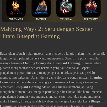
SPADEGAMING
PLAYTECH
CROWD PLAY
FUNKY GAMES
Mahjong Ways 2: Seru dengan Scatter
Hitam Blueprint Gaming
Bayangkan sebuah hujan meteor yang menyerbu langit malam, mempercantik
langit dengan pelangi cahaya yang mempesona. Seperti itu pula mungkin
rasanya bermain
Flaming Frenzy
dari
Blueprint Gaming
, di mana setiap
putaran menghadirkan sensasi bermain yang tak terlupakan, seperti
pengalaman pesta mini yang menggelegar atau sirkus gesit yang selalu
membuatmu terkesan. Dalam dunia game slot yang penuh misteri,
Flaming
Frenzy
adalah pencahayaan terang yang memancarkan cahaya keemasan,
sementara
Blueprint Gaming
adalah sang tukang kembang api yang
mengubah momen biasa menjadi petualangan luar biasa. Jika kamu mencari
pengalaman bermain yang menggabungkan seru, lucu, dan menguntungkan,
maka
Flaming Frenzy
adalah jawabannya, dengan kerangka kerja
Blueprint
Gaming
yang menciptakan gelombang sensasi yang tak pernah surut.