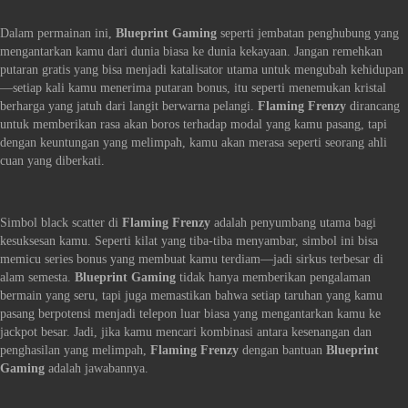
Dalam permainan ini,
Blueprint Gaming
seperti jembatan penghubung yang
mengantarkan kamu dari dunia biasa ke dunia kekayaan. Jangan remehkan
putaran gratis yang bisa menjadi katalisator utama untuk mengubah kehidupan
—setiap kali kamu menerima putaran bonus, itu seperti menemukan kristal
berharga yang jatuh dari langit berwarna pelangi.
Flaming Frenzy
dirancang
untuk memberikan rasa akan boros terhadap modal yang kamu pasang, tapi
dengan keuntungan yang melimpah, kamu akan merasa seperti seorang ahli
cuan yang diberkati.
Simbol black scatter di
Flaming Frenzy
adalah penyumbang utama bagi
kesuksesan kamu. Seperti kilat yang tiba-tiba menyambar, simbol ini bisa
memicu series bonus yang membuat kamu terdiam—jadi sirkus terbesar di
alam semesta.
Blueprint Gaming
tidak hanya memberikan pengalaman
bermain yang seru, tapi juga memastikan bahwa setiap taruhan yang kamu
pasang berpotensi menjadi telepon luar biasa yang mengantarkan kamu ke
jackpot besar. Jadi, jika kamu mencari kombinasi antara kesenangan dan
penghasilan yang melimpah,
Flaming Frenzy
dengan bantuan
Blueprint
Gaming
adalah jawabannya.