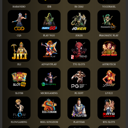
HABANERO
JDB
FA CHAI
YGGDRASIL
CQ9
PLAY’NGO
JOKER
PRAGMATIC PLAY
JILI
ADVANTPLAY
TTG SLOTS
ASTROTECH
SLOT88
MICROGAMING
PG SOFT
LIVE22
FLOWGAMING
REEL KINGDOM
PLAYSTAR
RTG SLOTS