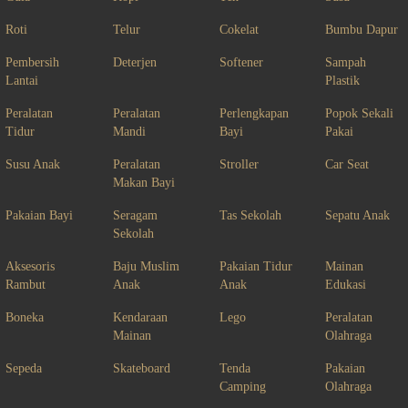
Roti
Telur
Cokelat
Bumbu Dapur
Pembersih
Deterjen
Softener
Sampah
Lantai
Plastik
Peralatan
Peralatan
Perlengkapan
Popok Sekali
Tidur
Mandi
Bayi
Pakai
Susu Anak
Peralatan
Stroller
Car Seat
Makan Bayi
Pakaian Bayi
Seragam
Tas Sekolah
Sepatu Anak
Sekolah
Aksesoris
Baju Muslim
Pakaian Tidur
Mainan
Rambut
Anak
Anak
Edukasi
Boneka
Kendaraan
Lego
Peralatan
Mainan
Olahraga
Sepeda
Skateboard
Tenda
Pakaian
Camping
Olahraga