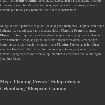
efektif,
Blueprint Gaming
menciptakan ketegangan yang menggigit seperti
kipas angin yang terlalu cepat berputar, tapi pada akhirnya menghadirkan
keuntungan besar yang membuat seluruh meja berdentum.
Mungkin kamu pernah mengalami pelangi yang menghiasi langit setelah hujan
berhenti. Itu seperti saat kamu menang dalam
Flaming Frenzy
, di mana
Blueprint Gaming
membawa keajaiban dengan bonus yang mendarat seperti
drop harimau di sepanjang jalur. Jika kamu ingin merasakan kemenangan
beruntun yang tak pernah memudar, maka
Flaming Frenzy
adalah pilihan
yang tak bisa kalah. Permainan ini merancang putaran yang seperti sinar
matahari yang menerobos awan gelap, membawa kecerahan dan keuntungan
yang luar biasa.
Meja 'Flaming Frenzy' Hidup dengan
Gelombang 'Blueprint Gaming'