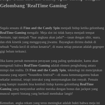
Gelombang 'RealTime Gaming'
Segala sesuatu di
Finn and the Candy Spin
menjadi hidup ketika gelombang
RealTime Gaming
mengalir. Meja slot ini tidak hanya menjadi tempat
bermain, tapi menjadi *luar angkasa akan jadul*—iasan dengan sihir, suara,
dan efek kinetik yang menggoyang jiwamu. Bayangkan dirimu duduk di
sebuah *tenda kecil di sirkus kesatria*, di mana setiap putaran adalah gegesper
gigi belum terkunci.
Jika kamu pernah menonton perayaan yang paling spektakuler, kamu akan
mengenali bahwa
RealTime Gaming
adalah elemen penghubung antara
mimpi dan realita. Di
Finn and the Candy Spin
, teknologi ini menciptakan
suasana yang seperti *boundless festival*—di mana kemenanganmu bukan
sekadar nominal, tetapi interaksi yang menyenangkan dan renyah. Pemain
yang hampir mandek bisa kembali hidup karena gelombang
RealTime
Gaming
yang menyumbat ambisi mereka dengan bonus dan jackpot yang
muncul seperti bintang yang berhasil membakar langit!
Kemudian, angka rekam yang terus meningkat adalah bukti bahwa meja ini