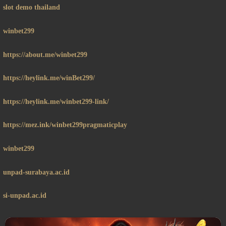
slot demo thailand
winbet299
https://about.me/winbet299
https://heylink.me/winBet299/
https://heylink.me/winbet299-link/
https://mez.ink/winbet299pragmaticplay
winbet299
unpad-surabaya.ac.id
si-unpad.ac.id