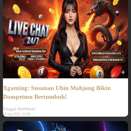
Xgaming: Susunan Ubin Mahjong Bikin
Dompetmu Bertumbuh!
Tanggal diterbitkan:
19 Sep 2025, 12:09