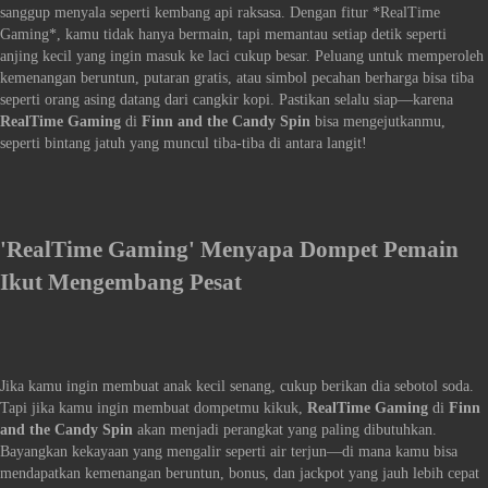
sanggup menyala seperti kembang api raksasa. Dengan fitur *RealTime
Gaming*, kamu tidak hanya bermain, tapi memantau setiap detik seperti
anjing kecil yang ingin masuk ke laci cukup besar. Peluang untuk memperoleh
kemenangan beruntun, putaran gratis, atau simbol pecahan berharga bisa tiba
seperti orang asing datang dari cangkir kopi. Pastikan selalu siap—karena
RealTime Gaming
di
Finn and the Candy Spin
bisa mengejutkanmu,
seperti bintang jatuh yang muncul tiba-tiba di antara langit!
'RealTime Gaming' Menyapa Dompet Pemain
Ikut Mengembang Pesat
Jika kamu ingin membuat anak kecil senang, cukup berikan dia sebotol soda.
Tapi jika kamu ingin membuat dompetmu kikuk,
RealTime Gaming
di
Finn
and the Candy Spin
akan menjadi perangkat yang paling dibutuhkan.
Bayangkan kekayaan yang mengalir seperti air terjun—di mana kamu bisa
mendapatkan kemenangan beruntun, bonus, dan jackpot yang jauh lebih cepat