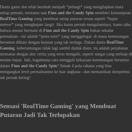
Dunia game slot telah berubah menjadi *pelangi* yang mengilapkan mata
setiap pemain, terutama saat
Finn and the Candy Spin
memberi kemampuan
RealTime Gaming
yang membuat setiap putaran terasa seperti *hujan
meteor* yang menghujam langit. Jika kamu pernah mengalaminya, kamu tahu
bahwa sensasi bermain di
Finn and the Candy Spin
bukan sekadar
permainan—ini adalah *pesta mini* yang menggelegar, di mana kemenangan
beruntun dihiasi dengan kejutan yang tak terduga. Dalam dunia
RealTime
Gaming
, keberuntungan tidak lagi sambil duduk diam; itu adalah perjalanan
memanas dengan alur cerita yang terus mengalir, seperti sungai yang meluap di
musim hujan. Jadi, bagaimana cara menggali kekayaan kemenangan beruntun
dalam
Finn and the Candy Spin
? Simak 4 pola rahasia yang bisa
mengangkat level permainanmu ke luar angkasa—dan memastikan dompetmu
tak pernah kering!
Sensasi 'RealTime Gaming' yang Membuat
Putaran Jadi Tak Terlupakan