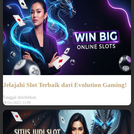
Jelajahi Slot Terbaik dari Evolution Gaming!
Tanggal diterbitkan:
08 Oct 2025, 11:09