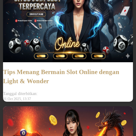
Tips Menang Bermain Slot Online dengan
Light & Wonder
Tanggal diterbitkan:
01 Oct 2025, 13:37