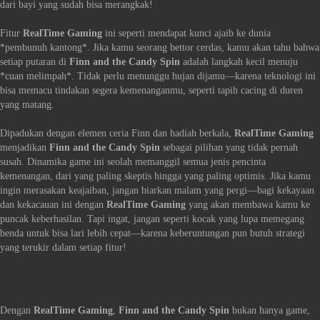
dari bayi yang sudah bisa merangkak!
Fitur
RealTime Gaming
ini seperti mendapat kunci ajaib ke dunia
*pembunuh kantong*. Jika kamu seorang bettor cerdas, kamu akan tahu bahwa
setiap putaran di
Finn and the Candy Spin
adalah langkah kecil menuju
*cuan melimpah*. Tidak perlu menunggu hujan dijamu—karena teknologi ini
bisa memacu tindakan segera kemenanganmu, seperti tapih cacing di duren
yang matang.
Dipadukan dengan elemen ceria Finn dan hadiah berkala,
RealTime Gaming
menjadikan
Finn and the Candy Spin
sebagai pilihan yang tidak pernah
susah. Dinamika game ini seolah memanggil semua jenis pencinta
kemenangan, dari yang paling skeptis hingga yang paling optimis. Jika kamu
ingin merasakan keajaiban, jangan biarkan malam yang pergi—bagi kekayaan
dan kekacauan ini dengan
RealTime Gaming
yang akan membawa kamu ke
puncak keberhasilan. Tapi ingat, jangan seperti kocak yang lupa memegang
benda untuk bisa lari lebih cepat—karena keberuntungan pun butuh strategi
yang terukir dalam setiap fitur!
Dengan
RealTime Gaming
,
Finn and the Candy Spin
bukan hanya game,