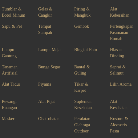
Tumbler &
Gelas &
Piring &
Alat
Botol Minum
Cangkir
Mangkuk
Kebersihan
Sapu & Pel
Tempat
Gembok
Perlengkapan
Sampah
Keamanan
Rumah
Lampu
Lampu Meja
Bingkai Foto
Hiasan
Gantung
Dinding
Tanaman
Bunga Segar
Bantal &
Seprai &
Artifisial
Guling
Selimut
Alat Tidur
Piyama
Tikar &
Lilin Aroma
Karpet
Pewangi
Alat Pijat
Suplemen
Alat
Ruangan
Kesehatan
Kesehatan
Masker
Obat-obatan
Peralatan
Kostum &
Olahraga
Aksesoris
Outdoor
Pesta