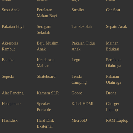
Susu Anak
Peralatan
Stroller
Car Seat
Makan Bayi
Pakaian Bayi
Seragam
Tas Sekolah
Sepatu Anak
Sekolah
Aksesoris
Baju Muslim
Pakaian Tidur
Mainan
Rambut
Anak
Anak
Edukasi
Boneka
Kendaraan
Lego
Peralatan
Mainan
Olahraga
Sepeda
Skateboard
Tenda
Pakaian
Camping
Olahraga
Alat Pancing
Kamera SLR
Gopro
Drone
Headphone
Speaker
Kabel HDMI
Charger
Portable
Laptop
Flashdisk
Hard Disk
MicroSD
RAM Laptop
Eksternal