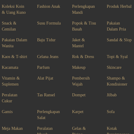
Koleksi Koin
Fashion Anak
Perlengkapan
Produk Herbal
& Uang Kuno
Mandi
Snack &
Susu Formula
Popok & Tisu
Pakaian
Cemilan
Basah
Dalam Pria
Pakaian Dalam
Baju Tidur
Jaket &
Sandal & Slop
Wanita
Mantel
Kaos & T-shirt
Celana Jeans
Rok & Dress
Topi & Syal
Kacamata
Parfum
Makeup
Skincare
Vitamin &
Alat Pijat
Pembersih
Shampo &
Suplemen
Wajah
Kondisioner
Peralatan
Tas Ransel
Dompet
Jilbab
Cukur
Gamis
Perlengkapan
Karpet
Sofa
Salat
Meja Makan
Peralatan
Gelas &
Kotak