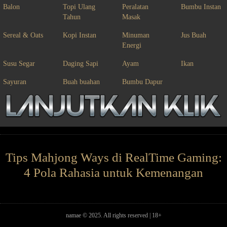
Balon
Topi Ulang
Peralatan
Bumbu Instan
Tahun
Masak
Sereal & Oats
Kopi Instan
Minuman
Jus Buah
Energi
Susu Segar
Daging Sapi
Ayam
Ikan
Sayuran
Buah buahan
Bumbu Dapur
Tips Mahjong Ways di RealTime Gaming:
4 Pola Rahasia untuk Kemenangan
namae
© 2025. All rights reserved | 18+