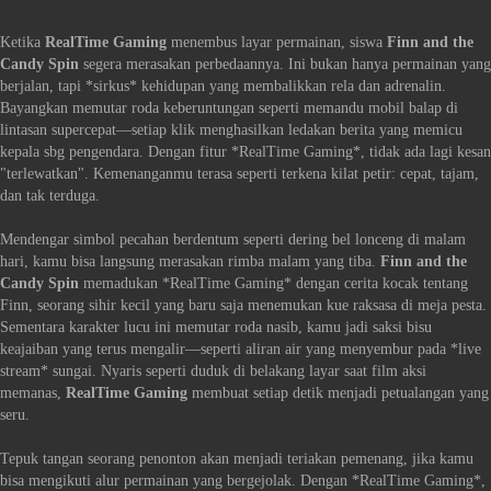
Ketika
RealTime Gaming
menembus layar permainan, siswa
Finn and the
Candy Spin
segera merasakan perbedaannya. Ini bukan hanya permainan yang
berjalan, tapi *sirkus* kehidupan yang membalikkan rela dan adrenalin.
Bayangkan memutar roda keberuntungan seperti memandu mobil balap di
lintasan supercepat—setiap klik menghasilkan ledakan berita yang memicu
kepala sbg pengendara. Dengan fitur *RealTime Gaming*, tidak ada lagi kesan
"terlewatkan". Kemenanganmu terasa seperti terkena kilat petir: cepat, tajam,
dan tak terduga.
Mendengar simbol pecahan berdentum seperti dering bel lonceng di malam
hari, kamu bisa langsung merasakan rimba malam yang tiba.
Finn and the
Candy Spin
memadukan *RealTime Gaming* dengan cerita kocak tentang
Finn, seorang sihir kecil yang baru saja menemukan kue raksasa di meja pesta.
Sementara karakter lucu ini memutar roda nasib, kamu jadi saksi bisu
keajaiban yang terus mengalir—seperti aliran air yang menyembur pada *live
stream* sungai. Nyaris seperti duduk di belakang layar saat film aksi
memanas,
RealTime Gaming
membuat setiap detik menjadi petualangan yang
seru.
Tepuk tangan seorang penonton akan menjadi teriakan pemenang, jika kamu
bisa mengikuti alur permainan yang bergejolak. Dengan *RealTime Gaming*,