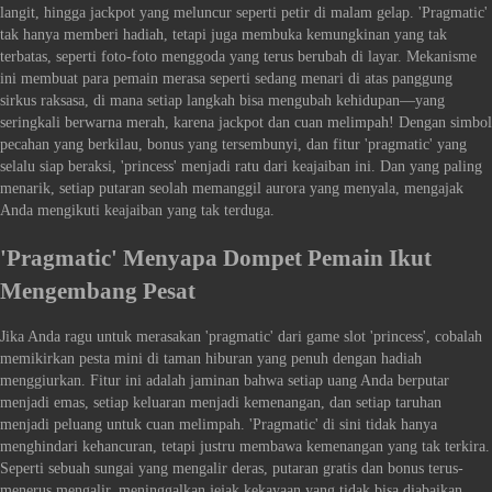
langit, hingga jackpot yang meluncur seperti petir di malam gelap. 'Pragmatic'
tak hanya memberi hadiah, tetapi juga membuka kemungkinan yang tak
terbatas, seperti foto-foto menggoda yang terus berubah di layar. Mekanisme
ini membuat para pemain merasa seperti sedang menari di atas panggung
sirkus raksasa, di mana setiap langkah bisa mengubah kehidupan—yang
seringkali berwarna merah, karena jackpot dan cuan melimpah! Dengan simbol
pecahan yang berkilau, bonus yang tersembunyi, dan fitur 'pragmatic' yang
selalu siap beraksi, 'princess' menjadi ratu dari keajaiban ini. Dan yang paling
menarik, setiap putaran seolah memanggil aurora yang menyala, mengajak
Anda mengikuti keajaiban yang tak terduga.
'Pragmatic' Menyapa Dompet Pemain Ikut
Mengembang Pesat
Jika Anda ragu untuk merasakan 'pragmatic' dari game slot 'princess', cobalah
memikirkan pesta mini di taman hiburan yang penuh dengan hadiah
menggiurkan. Fitur ini adalah jaminan bahwa setiap uang Anda berputar
menjadi emas, setiap keluaran menjadi kemenangan, dan setiap taruhan
menjadi peluang untuk cuan melimpah. 'Pragmatic' di sini tidak hanya
menghindari kehancuran, tetapi justru membawa kemenangan yang tak terkira.
Seperti sebuah sungai yang mengalir deras, putaran gratis dan bonus terus-
menerus mengalir, meninggalkan jejak kekayaan yang tidak bisa diabaikan.