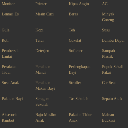
Monitor
Printer
Kipas Angin
AC
Lemari Es
Mesin Cuci
Beras
Minyak
Goreng
Gula
Kopi
Teh
Susu
Roti
Telur
Cokelat
Bumbu Dapur
Pembersih
Deterjen
Softener
Sampah
Lantai
Plastik
Peralatan
Peralatan
Perlengkapan
Popok Sekali
Tidur
Mandi
Bayi
Pakai
Susu Anak
Peralatan
Stroller
Car Seat
Makan Bayi
Pakaian Bayi
Seragam
Tas Sekolah
Sepatu Anak
Sekolah
Aksesoris
Baju Muslim
Pakaian Tidur
Mainan
Rambut
Anak
Anak
Edukasi