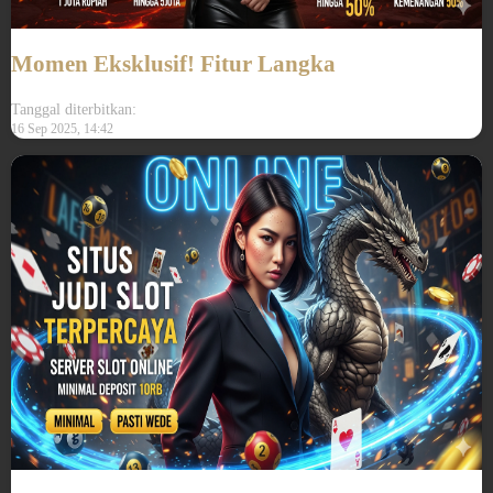
Momen Eksklusif! Fitur Langka
Tanggal diterbitkan:
16 Sep 2025, 14:42