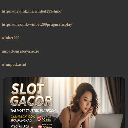
https://heylink.me/winbet299-link/
https://mez.ink/winbet299pragmaticplay
winbet299
unpad-surabaya.ac.id
si-unpad.ac.id