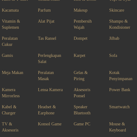
Kacamata
Parfum
Makeup
Skincare
Vitamin &
Alat Pijat
Pembersih
Shampo &
Suplemen
Wajah
Kondisioner
Peralatan
Tas Ransel
Dompet
Jilbab
Cukur
Gamis
Perlengkapan
Karpet
Sofa
Salat
Meja Makan
Peralatan
Gelas &
Kotak
Masak
Piring
Penyimpanan
Kamera
Lensa Kamera
Aksesoris
Power Bank
Mirrorless
Ponsel
Kabel &
Headset &
Speaker
Smartwatch
Charger
Earphone
Bluetooth
TV &
Konsol Game
Game PC
Mouse &
Aksesoris
Keyboard