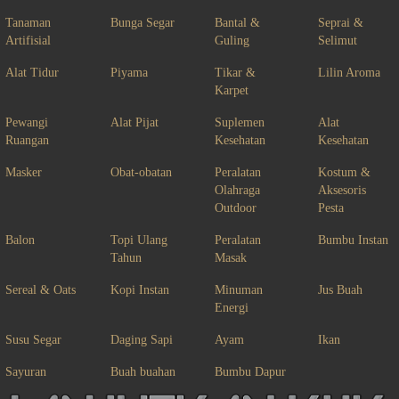
Tanaman
Bunga Segar
Bantal &
Seprai &
Artifisial
Guling
Selimut
Alat Tidur
Piyama
Tikar &
Lilin Aroma
Karpet
Pewangi
Alat Pijat
Suplemen
Alat
Ruangan
Kesehatan
Kesehatan
Masker
Obat-obatan
Peralatan
Kostum &
Olahraga
Aksesoris
Outdoor
Pesta
Balon
Topi Ulang
Peralatan
Bumbu Instan
Tahun
Masak
Sereal & Oats
Kopi Instan
Minuman
Jus Buah
Energi
Susu Segar
Daging Sapi
Ayam
Ikan
Sayuran
Buah buahan
Bumbu Dapur