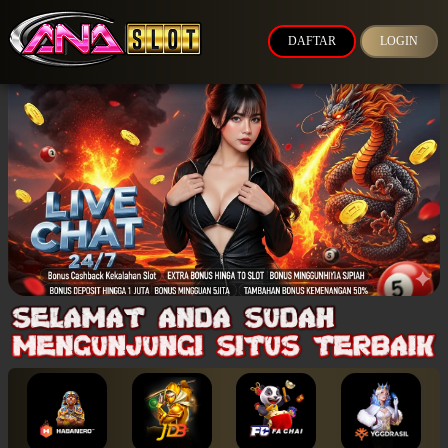
DAFTAR
LOGIN