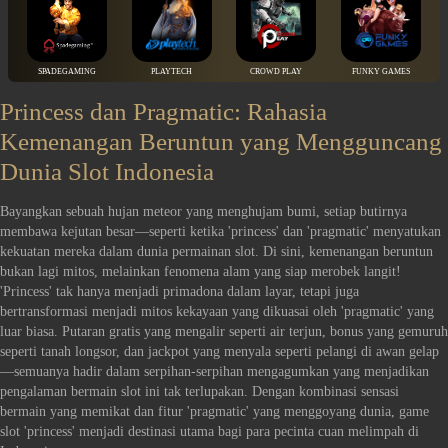
SPADEGAMING
PLAYTECH
CROWD PLAY
FUNKY GAMES
Princess dan Pragmatic: Rahasia
Kemenangan Beruntun yang Mengguncang
Dunia Slot Indonesia
Bayangkan sebuah hujan meteor yang menghujam bumi, setiap butirnya
membawa kejutan besar—seperti ketika 'princess' dan 'pragmatic' menyatukan
kekuatan mereka dalam dunia permainan slot. Di sini, kemenangan beruntun
bukan lagi mitos, melainkan fenomena alam yang siap merobek langit!
'Princess' tak hanya menjadi primadona dalam layar, tetapi juga
bertransformasi menjadi mitos kekayaan yang dikuasai oleh 'pragmatic' yang
luar biasa. Putaran gratis yang mengalir seperti air terjun, bonus yang gemuruh
seperti tanah longsor, dan jackpot yang menyala seperti pelangi di awan gelap
—semuanya hadir dalam serpihan-serpihan mengagumkan yang menjadikan
pengalaman bermain slot ini tak terlupakan. Dengan kombinasi sensasi
bermain yang memikat dan fitur 'pragmatic' yang menggoyang dunia, game
slot 'princess' menjadi destinasi utama bagi para pecinta cuan melimpah di