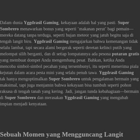
Dalam dunia
Yggdrasil Gaming
, kekayaan adalah hal yang pasti.
Super
Sombrero
menawarkan bonus yang seperti ‘makanan perut’ bagi pemain—
mereka datang tanpa terduga, seperti hujan meteor yang jatuh begitu saja di
tengah langit biru.
Yggdrasil Gaming
mengajarkan bahwa kemenangan tidak
selalu lambat, tapi secara alami bergerak seperti deretan kelinci putih yang
melompat silih berganti, dan di setiap lompatannya ada pesona
putaran gratis
yang membuat dompet Anda mengembang pesat. Bahkan, ketika Anda
mencoba simbol-simbol pecahan yang tersembunyi, itu seperti menerima piala
kejutan dalam acara pesta mini yang selalu penuh tawa.
Yggdrasil Gaming
tak hanya mengoptimalkan
Super Sombrero
untuk pengalaman bermain yang
maksimal, tapi juga menjamin bahwa kekayaan bisa tumbuh seperti pohon
raksasa di tengah tanah yang kering. Jadi, jangan tunda kebahagiaan—bermain
di
Super Sombrero
dan merasakan
Yggdrasil Gaming
yang mengubah
impian menjadi kenyataan.
Sebuah Momen yang Mengguncang Langit