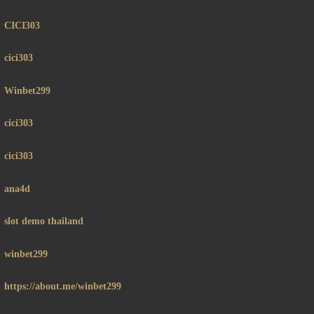
CICI303
cici303
Winbet299
cici303
cici303
ana4d
slot demo thailand
winbet299
https://about.me/winbet299