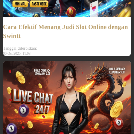
Cara Efektif Menang Judi Slot Online dengan
Swintt
Tanggal diterbitkan:
06 Oct 2025, 11:08