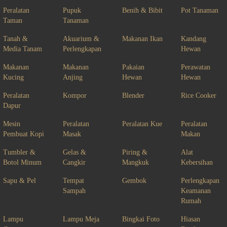
Peralatan
Pupuk
Benih & Bibit
Pot Tanaman
Taman
Tanaman
Tanah &
Akuarium &
Makanan Ikan
Kandang
Media Tanam
Perlengkapan
Hewan
Makanan
Makanan
Pakaian
Perawatan
Kucing
Anjing
Hewan
Hewan
Peralatan
Kompor
Blender
Rice Cooker
Dapur
Mesin
Peralatan
Peralatan Kue
Peralatan
Pembuat Kopi
Masak
Makan
Tumbler &
Gelas &
Piring &
Alat
Botol Minum
Cangkir
Mangkuk
Kebersihan
Sapu & Pel
Tempat
Gembok
Perlengkapan
Sampah
Keamanan
Rumah
Lampu
Lampu Meja
Bingkai Foto
Hiasan