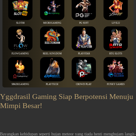
SLOT88
MICROGAMING
PG SOFT
LIVE22
FLOWGAMING
REEL KINGDOM
PLAYSTAR
RTG SLOTS
SPADEGAMING
PLAYTECH
CROWD PLAY
FUNKY GAMES
Yggdrasil Gaming Siap Berpotensi Menuju
Mimpi Besar!
Bayangkan kehidupan seperti hujan meteor yang tiada henti menghujam langit-