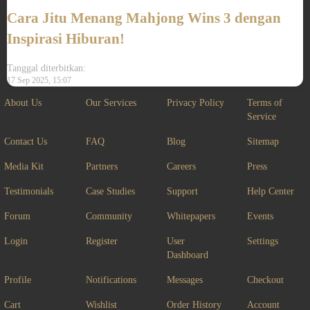
Cara Jitu Menang Mahjong Wins 3 dengan
Inspirasi Hiburan!
Tanggal diterbitkan:
17 Sep 2025, 15:07
About Us
Our Services
Privacy Policy
Terms of
Service
Contact Us
FAQ
Blog
Sitemap
Media Kit
Partners
Careers
Press
Testimonials
Case Studies
Support
Help Center
Forum
Community
Whitepapers
Events
Login
Register
User
Settings
Dashboard
Profile
Notifications
Messages
Checkout
Cart
Wishlist
Order History
Account