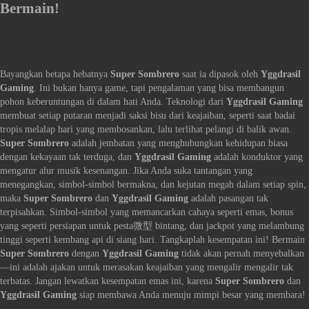
Bermain!
Bayangkan betapa hebatnya
Super Sombrero
saat ia dipasok oleh
Yggdrasil
Gaming
. Ini bukan hanya game, tapi pengalaman yang bisa membangun
pohon keberuntungan di dalam hati Anda. Teknologi dari
Yggdrasil Gaming
membuat setiap putaran menjadi saksi bisu dari keajaiban, seperti saat badai
tropis melalap hari yang membosankan, lalu terlihat pelangi di balik awan.
Super Sombrero
adalah jembatan yang menghubungkan kehidupan biasa
dengan kekayaan tak terduga, dan
Yggdrasil Gaming
adalah konduktor yang
mengatur alur musik kesenangan. Jika Anda suka tantangan yang
menegangkan, simbol-simbol bermakna, dan kejutan megah dalam setiap spin,
maka
Super Sombrero
dan
Yggdrasil Gaming
adalah pasangan tak
terpisahkan. Simbol-simbol yang memancarkan cahaya seperti emas, bonus
yang seperti persiapan untuk pesta微型 bintang, dan jackpot yang melambung
tinggi seperti kembang api di siang hari. Tangkaplah kesempatan ini! Bermain
Super Sombrero
dengan
Yggdrasil Gaming
tidak akan pernah menyebalkan
—ini adalah ajakan untuk merasakan keajaiban yang mengalir mengalir tak
terbatas. Jangan lewatkan kesempatan emas ini, karena
Super Sombrero
dan
Yggdrasil Gaming
siap membawa Anda menuju mimpi besar yang membara!