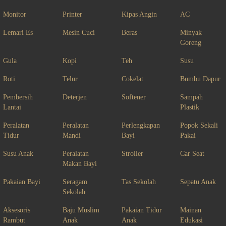
Monitor
Printer
Kipas Angin
AC
Lemari Es
Mesin Cuci
Beras
Minyak
Goreng
Gula
Kopi
Teh
Susu
Roti
Telur
Cokelat
Bumbu Dapur
Pembersih
Deterjen
Softener
Sampah
Lantai
Plastik
Peralatan
Peralatan
Perlengkapan
Popok Sekali
Tidur
Mandi
Bayi
Pakai
Susu Anak
Peralatan
Stroller
Car Seat
Makan Bayi
Pakaian Bayi
Seragam
Tas Sekolah
Sepatu Anak
Sekolah
Aksesoris
Baju Muslim
Pakaian Tidur
Mainan
Rambut
Anak
Anak
Edukasi