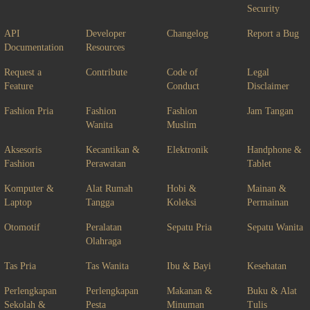
Security
API
Developer
Changelog
Report a Bug
Documentation
Resources
Request a
Contribute
Code of
Legal
Feature
Conduct
Disclaimer
Fashion Pria
Fashion
Fashion
Jam Tangan
Wanita
Muslim
Aksesoris
Kecantikan &
Elektronik
Handphone &
Fashion
Perawatan
Tablet
Komputer &
Alat Rumah
Hobi &
Mainan &
Laptop
Tangga
Koleksi
Permainan
Otomotif
Peralatan
Sepatu Pria
Sepatu Wanita
Olahraga
Tas Pria
Tas Wanita
Ibu & Bayi
Kesehatan
Perlengkapan
Perlengkapan
Makanan &
Buku & Alat
Sekolah &
Pesta
Minuman
Tulis