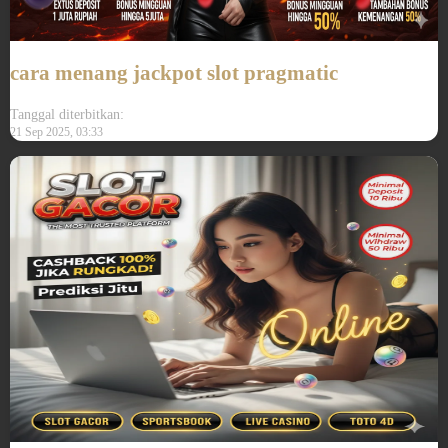
cara menang jackpot slot pragmatic
Tanggal diterbitkan:
21 Sep 2025, 03:33