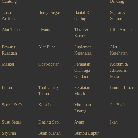
Gantung
Dinding
Tanaman
Bunga Segar
Bantal &
Seprai &
Artifisial
Guling
Selimut
Alat Tidur
Piyama
Tikar &
Lilin Aroma
Karpet
Pewangi
Alat Pijat
Suplemen
Alat
Ruangan
Kesehatan
Kesehatan
Masker
Obat-obatan
Peralatan
Kostum &
Olahraga
Aksesoris
Outdoor
Pesta
Balon
Topi Ulang
Peralatan
Bumbu Instan
Tahun
Masak
Sereal & Oats
Kopi Instan
Minuman
Jus Buah
Energi
Susu Segar
Daging Sapi
Ayam
Ikan
Sayuran
Buah buahan
Bumbu Dapur