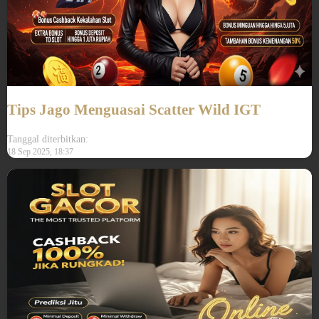
Tips Jago Menguasai Scatter Wild IGT
Tanggal diterbitkan:
18 Sep 2025, 18:37