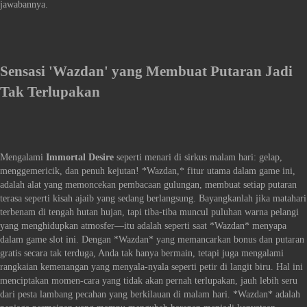
jawabannya.
Sensasi 'Wazdan' yang Membuat Putaran Jadi
Tak Terlupakan
Mengalami
Immortal Desire
seperti menari di sirkus malam hari: gelap,
menggemericik, dan penuh kejutan! *Wazdan,* fitur utama dalam game ini,
adalah alat yang memoncekan pembacaan gulungan, membuat setiap putaran
terasa seperti kisah ajaib yang sedang berlangsung. Bayangkanlah jika matahari
terbenam di tengah hutan hujan, tapi tiba-tiba muncul puluhan warna pelangi
yang menghidupkan atmosfer—itu adalah seperti saat *Wazdan* menyapa
dalam game slot ini. Dengan *Wazdan* yang memancarkan bonus dan putaran
gratis secara tak terduga, Anda tak hanya bermain, tetapi juga mengalami
rangkaian kemenangan yang menyala-nyala seperti petir di langit biru. Hal ini
menciptakan momen-cara yang tidak akan pernah terlupakan, jauh lebih seru
dari pesta lambang pecahan yang berkilauan di malam hari. *Wazdan* adalah