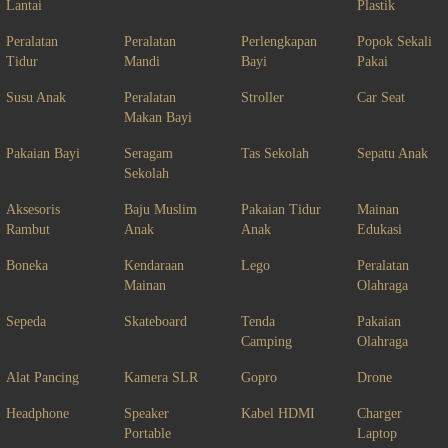
Lantai
Plastik
Peralatan
Peralatan
Perlengkapan
Popok Sekali
Tidur
Mandi
Bayi
Pakai
Susu Anak
Peralatan
Stroller
Car Seat
Makan Bayi
Pakaian Bayi
Seragam
Tas Sekolah
Sepatu Anak
Sekolah
Aksesoris
Baju Muslim
Pakaian Tidur
Mainan
Rambut
Anak
Anak
Edukasi
Boneka
Kendaraan
Lego
Peralatan
Mainan
Olahraga
Sepeda
Skateboard
Tenda
Pakaian
Camping
Olahraga
Alat Pancing
Kamera SLR
Gopro
Drone
Headphone
Speaker
Kabel HDMI
Charger
Portable
Laptop