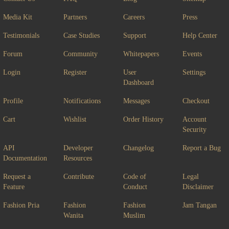
Media Kit
Partners
Careers
Press
Testimonials
Case Studies
Support
Help Center
Forum
Community
Whitepapers
Events
Login
Register
User
Settings
Dashboard
Profile
Notifications
Messages
Checkout
Cart
Wishlist
Order History
Account
Security
API
Developer
Changelog
Report a Bug
Documentation
Resources
Request a
Contribute
Code of
Legal
Feature
Conduct
Disclaimer
Fashion Pria
Fashion
Fashion
Jam Tangan
Wanita
Muslim