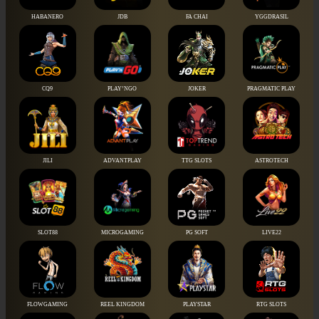
HABANERO
JDB
FA CHAI
YGGDRASIL
CQ9
PLAY’NGO
JOKER
PRAGMATIC PLAY
JILI
ADVANTPLAY
TTG SLOTS
ASTROTECH
SLOT88
MICROGAMING
PG SOFT
LIVE22
FLOWGAMING
REEL KINGDOM
PLAYSTAR
RTG SLOTS