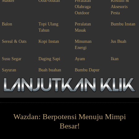
Masker
Obat-obatan
Peralatan
Kostum &
Olahraga
Aksesoris
Outdoor
Pesta
Balon
Topi Ulang
Peralatan
Bumbu Instan
Tahun
Masak
Sereal & Oats
Kopi Instan
Minuman
Jus Buah
Energi
Susu Segar
Daging Sapi
Ayam
Ikan
Sayuran
Buah buahan
Bumbu Dapur
Wazdan: Berpotensi Menuju Mimpi
Besar!