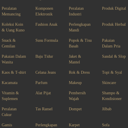
Peralatan
Komponen
Peralatan
Produk Digital
Memancing
Elektronik
Industri
Koleksi Koin
Fashion Anak
Perlengkapan
Produk Herbal
& Uang Kuno
Mandi
Snack &
Susu Formula
Popok & Tisu
Pakaian
Cemilan
Basah
Dalam Pria
Pakaian Dalam
Baju Tidur
Jaket &
Sandal & Slop
Wanita
Mantel
Kaos & T-shirt
Celana Jeans
Rok & Dress
Topi & Syal
Kacamata
Parfum
Makeup
Skincare
Vitamin &
Alat Pijat
Pembersih
Shampo &
Suplemen
Wajah
Kondisioner
Peralatan
Tas Ransel
Dompet
Jilbab
Cukur
Gamis
Perlengkapan
Karpet
Sofa