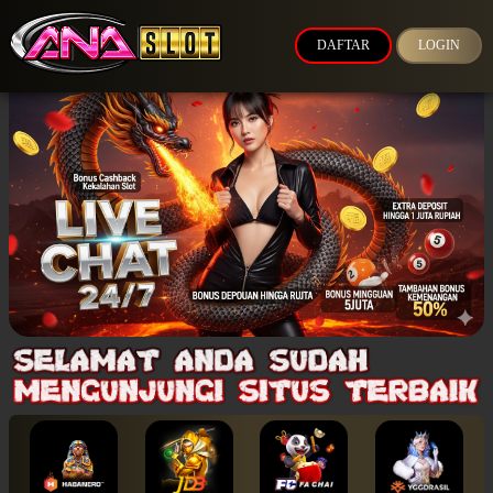
DAFTAR
LOGIN