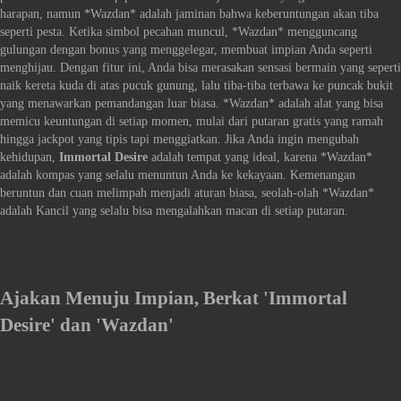
harapan, namun *Wazdan* adalah jaminan bahwa keberuntungan akan tiba
seperti pesta. Ketika simbol pecahan muncul, *Wazdan* mengguncang
gulungan dengan bonus yang menggelegar, membuat impian Anda seperti
menghijau. Dengan fitur ini, Anda bisa merasakan sensasi bermain yang seperti
naik kereta kuda di atas pucuk gunung, lalu tiba-tiba terbawa ke puncak bukit
yang menawarkan pemandangan luar biasa. *Wazdan* adalah alat yang bisa
memicu keuntungan di setiap momen, mulai dari putaran gratis yang ramah
hingga jackpot yang tipis tapi menggiatkan. Jika Anda ingin mengubah
kehidupan,
Immortal Desire
adalah tempat yang ideal, karena *Wazdan*
adalah kompas yang selalu menuntun Anda ke kekayaan. Kemenangan
beruntun dan cuan melimpah menjadi aturan biasa, seolah-olah *Wazdan*
adalah Kancil yang selalu bisa mengalahkan macan di setiap putaran.
Ajakan Menuju Impian, Berkat 'Immortal
Desire' dan 'Wazdan'