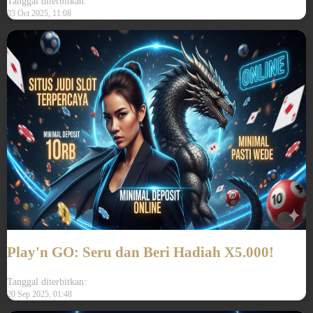
Tanggal diterbitkan:
03 Oct 2025, 11:08
Play'n GO: Seru dan Beri Hadiah X5.000!
Tanggal diterbitkan:
20 Sep 2025, 01:48