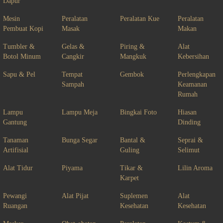
Dapur
Mesin
Peralatan
Peralatan Kue
Peralatan
Pembuat Kopi
Masak
Makan
Tumbler &
Gelas &
Piring &
Alat
Botol Minum
Cangkir
Mangkuk
Kebersihan
Sapu & Pel
Tempat
Gembok
Perlengkapan
Sampah
Keamanan
Rumah
Lampu
Lampu Meja
Bingkai Foto
Hiasan
Gantung
Dinding
Tanaman
Bunga Segar
Bantal &
Seprai &
Artifisial
Guling
Selimut
Alat Tidur
Piyama
Tikar &
Lilin Aroma
Karpet
Pewangi
Alat Pijat
Suplemen
Alat
Ruangan
Kesehatan
Kesehatan