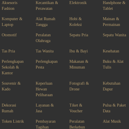
Aksesoris
Kecantikan &
Elektronik
Handphone &
Fashion
Perawatan
Tablet
Komputer &
Alat Rumah
Hobi &
Mainan &
Laptop
Tangga
Koleksi
Permainan
Otomotif
Peralatan
Sepatu Pria
Sepatu Wanita
Olahraga
Tas Pria
Tas Wanita
Ibu & Bayi
Kesehatan
Perlengkapan
Perlengkapan
Makanan &
Buku & Alat
Sekolah &
Pesta
Minuman
Tulis
Kantor
Souvenir &
Keperluan
Fotografi &
Kebutuhan
Kado
Hewan
Drone
Dapur
Peliharaan
Dekorasi
Layanan &
Tiket &
Pulsa & Paket
Rumah
Jasa
Voucher
Data
Token Listrik
Pembayaran
Peralatan
Alat Musik
Tagihan
Berkebun