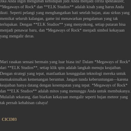
Jika Anda ingin mengubah kehidupan judi Anda menjadi cerita spektakuler,
*Megaways of Rock* dan **ELK Studios** adalah kisah yang harus Anda
ikuti. Seperti pelangi yang menghangatkan hati setelah hujan, atau sirkus yang
memikat seluruh kalangan, game ini menawarkan pengalaman yang tak
terlupakan. Dengan **ELK Studios** yang menyokong, setiap putaran bisa
menjadi penawar baru, dan *Megaways of Rock* menjadi simbol kekayaan
yang mengalir deras.
Mari rasakan sensasi bermain yang luar biasa ini! Dalam *Megaways of Rock*
dari **ELK Studios**, setiap klik spin adalah langkah menuju keajaiban.
Dengan strategi yang tepat, manfaatkan keunggulan teknologi mereka untuk
memaksimalkan kemenangan beruntun. Jangan tunda keberuntungan—karena
keajaiban hanya datang dengan kesempatan yang tepat. *Megaways of Rock*
dan **ELK Studios** adalah mitos yang menunggu Anda untuk membukanya.
Mulailah sekarang, dan biarkan kekayaan mengalir seperti hujan meteor yang
tak pernah kehabisan cahaya!
CICI303