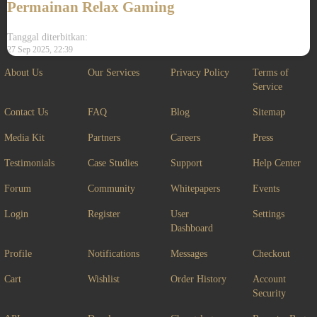
Permainan Relax Gaming
Tanggal diterbitkan:
27 Sep 2025, 22:39
About Us
Our Services
Privacy Policy
Terms of
Service
Contact Us
FAQ
Blog
Sitemap
Media Kit
Partners
Careers
Press
Testimonials
Case Studies
Support
Help Center
Forum
Community
Whitepapers
Events
Login
Register
User
Settings
Dashboard
Profile
Notifications
Messages
Checkout
Cart
Wishlist
Order History
Account
Security