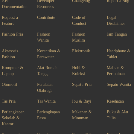
API
Developer
Changelog
Report a Bug
Documentation
Resources
Request a
Contribute
Code of
Legal
Feature
Conduct
Disclaimer
Fashion Pria
Fashion
Fashion
Jam Tangan
Wanita
Muslim
Aksesoris
Kecantikan &
Elektronik
Handphone &
Fashion
Perawatan
Tablet
Komputer &
Alat Rumah
Hobi &
Mainan &
Laptop
Tangga
Koleksi
Permainan
Otomotif
Peralatan
Sepatu Pria
Sepatu Wanita
Olahraga
Tas Pria
Tas Wanita
Ibu & Bayi
Kesehatan
Perlengkapan
Perlengkapan
Makanan &
Buku & Alat
Sekolah &
Pesta
Minuman
Tulis
Kantor