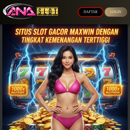
DAFTAR
LOGIN