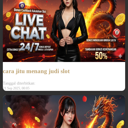
cara jitu menang judi slot
Tanggal diterbitkan:
21 Sep 2025, 00:05