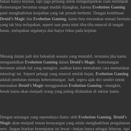
bukan hanya kejutan, tapi juga peluang untuk mengumpulkan cuan melimpah.
Kemenangan beruntun sangat mudah dijangkau, karena
Evolution Gaming
pasti menghadirkan keajaiban yang tak pernah berhenti. Dengan kombinasi
Druid’s Magic
dan
Evolution Gaming
, kamu bisa merasakan sensasi bermain
yang tak bisa terlupakan, seperti saat pesta mini tiba-tiba muncul di tengah
hutan, melupakan segalanya dan hanya fokus pada kejutan.
Menang dalam judi slot bukanlah sesuatu yang mustahil, terutama jika kamu
mengandalkan
Evolution Gaming
dalam
Druid’s Magic
. Kemenangan
beruntun adalah hal yang mungkin, asalkan kamu memahami cara memainkan
teknologi ini. Seperti pelangi yang muncul setelah hujan,
Evolution Gaming
adalah jembatan menuju keberuntungan. Jadi, segera ajak diri sendiri untuk
merasakan
Druid’s Magic
menggunakan
Evolution Gaming
—mungkin,
besok kamu akan menjadi orang yang paling diidamkan di sekitar kamu.
Dengan semangat yang sepenuhnya diatur oleh
Evolution Gaming
,
Druid’s
Magic
akan menjadi teman kesayangan yang selalu menghadirkan pengalaman
seru. Jangan biarkan kesempatan ini lewat—bukan hanya sebagai hiburan, tapi