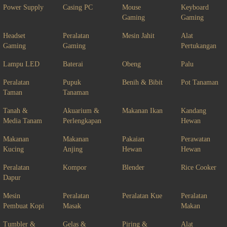
Power Supply
Casing PC
Mouse
Keyboard
Gaming
Gaming
Headset
Peralatan
Mesin Jahit
Alat
Gaming
Gaming
Pertukangan
Lampu LED
Baterai
Obeng
Palu
Peralatan
Pupuk
Benih & Bibit
Pot Tanaman
Taman
Tanaman
Tanah &
Akuarium &
Makanan Ikan
Kandang
Media Tanam
Perlengkapan
Hewan
Makanan
Makanan
Pakaian
Perawatan
Kucing
Anjing
Hewan
Hewan
Peralatan
Kompor
Blender
Rice Cooker
Dapur
Mesin
Peralatan
Peralatan Kue
Peralatan
Pembuat Kopi
Masak
Makan
Tumbler &
Gelas &
Piring &
Alat