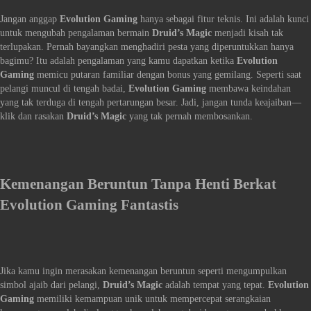
Jangan anggap
Evolution Gaming
hanya sebagai fitur teknis. Ini adalah kunci
untuk mengubah pengalaman bermain
Druid’s Magic
menjadi kisah tak
terlupakan. Pernah bayangkan menghadiri pesta yang diperuntukkan hanya
bagimu? Itu adalah pengalaman yang kamu dapatkan ketika
Evolution
Gaming
memicu putaran familiar dengan bonus yang gemilang. Seperti saat
pelangi muncul di tengah badai,
Evolution Gaming
membawa keindahan
yang tak terduga di tengah pertarungan besar. Jadi, jangan tunda keajaiban—
klik dan rasakan
Druid’s Magic
yang tak pernah membosankan.
Kemenangan Beruntun Tanpa Henti Berkat
Evolution Gaming
Fantastis
Jika kamu ingin merasakan kemenangan beruntun seperti mengumpulkan
simbol ajaib dari pelangi,
Druid’s Magic
adalah tempat yang tepat.
Evolution
Gaming
memiliki kemampuan unik untuk mempercepat serangkaian