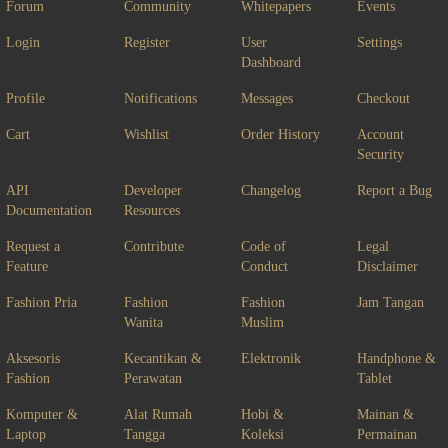
Forum
Community
Whitepapers
Events
Login
Register
User
Settings
Dashboard
Profile
Notifications
Messages
Checkout
Cart
Wishlist
Order History
Account
Security
API
Developer
Changelog
Report a Bug
Documentation
Resources
Request a
Contribute
Code of
Legal
Feature
Conduct
Disclaimer
Fashion Pria
Fashion
Fashion
Jam Tangan
Wanita
Muslim
Aksesoris
Kecantikan &
Elektronik
Handphone &
Fashion
Perawatan
Tablet
Komputer &
Alat Rumah
Hobi &
Mainan &
Laptop
Tangga
Koleksi
Permainan