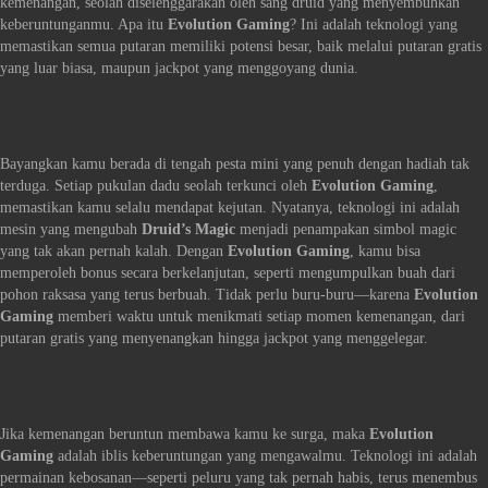
kemenangan, seolah diselenggarakan oleh sang druid yang menyembuhkan
keberuntunganmu. Apa itu
Evolution Gaming
? Ini adalah teknologi yang
memastikan semua putaran memiliki potensi besar, baik melalui putaran gratis
yang luar biasa, maupun jackpot yang menggoyang dunia.
Bayangkan kamu berada di tengah pesta mini yang penuh dengan hadiah tak
terduga. Setiap pukulan dadu seolah terkunci oleh
Evolution Gaming
,
memastikan kamu selalu mendapat kejutan. Nyatanya, teknologi ini adalah
mesin yang mengubah
Druid’s Magic
menjadi penampakan simbol magic
yang tak akan pernah kalah. Dengan
Evolution Gaming
, kamu bisa
memperoleh bonus secara berkelanjutan, seperti mengumpulkan buah dari
pohon raksasa yang terus berbuah. Tidak perlu buru-buru—karena
Evolution
Gaming
memberi waktu untuk menikmati setiap momen kemenangan, dari
putaran gratis yang menyenangkan hingga jackpot yang menggelegar.
Jika kemenangan beruntun membawa kamu ke surga, maka
Evolution
Gaming
adalah iblis keberuntungan yang mengawalmu. Teknologi ini adalah
permainan kebosanan—seperti peluru yang tak pernah habis, terus menembus