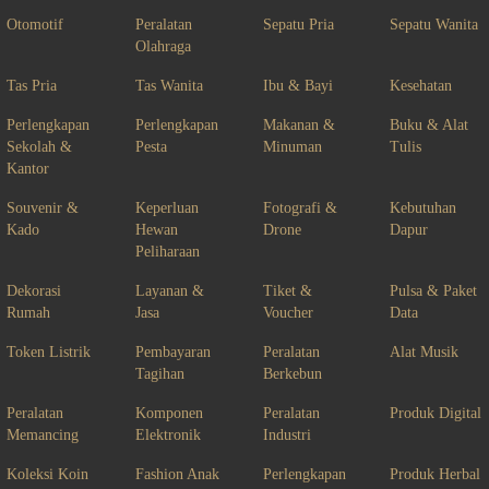
Otomotif
Peralatan
Sepatu Pria
Sepatu Wanita
Olahraga
Tas Pria
Tas Wanita
Ibu & Bayi
Kesehatan
Perlengkapan
Perlengkapan
Makanan &
Buku & Alat
Sekolah &
Pesta
Minuman
Tulis
Kantor
Souvenir &
Keperluan
Fotografi &
Kebutuhan
Kado
Hewan
Drone
Dapur
Peliharaan
Dekorasi
Layanan &
Tiket &
Pulsa & Paket
Rumah
Jasa
Voucher
Data
Token Listrik
Pembayaran
Peralatan
Alat Musik
Tagihan
Berkebun
Peralatan
Komponen
Peralatan
Produk Digital
Memancing
Elektronik
Industri
Koleksi Koin
Fashion Anak
Perlengkapan
Produk Herbal