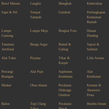
Botol Minum
Cangkir
Mangkuk
Kebersihan
Sapu & Pel
Tempat
Gembok
Perlengkapan
Sampah
Keamanan
Rumah
Lampu
Lampu Meja
Bingkai Foto
Hiasan
Gantung
Dinding
Tanaman
Bunga Segar
Bantal &
Seprai &
Artifisial
Guling
Selimut
Alat Tidur
Piyama
Tikar &
Lilin Aroma
Karpet
Pewangi
Alat Pijat
Suplemen
Alat
Ruangan
Kesehatan
Kesehatan
Masker
Obat-obatan
Peralatan
Kostum &
Olahraga
Aksesoris
Outdoor
Pesta
Balon
Topi Ulang
Peralatan
Bumbu Instan
Tahun
Masak