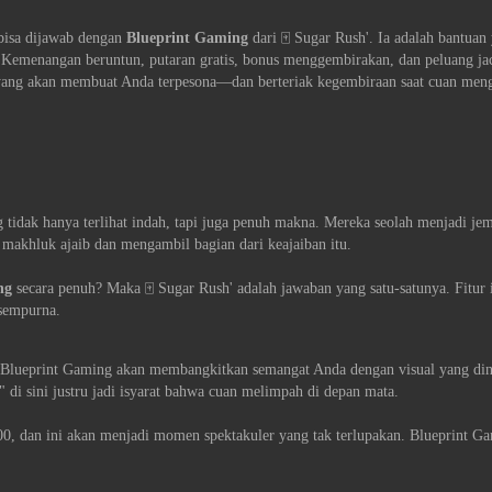
i bisa dijawab dengan
Blueprint Gaming
dari 🀄 Sugar Rush'. Ia adalah bantua
! Kemenangan beruntun, putaran gratis, bonus menggembirakan, dan peluang j
ang akan membuat Anda terpesona—dan berteriak kegembiraan saat cuan mengal
tidak hanya terlihat indah, tapi juga penuh makna. Mereka seolah menjadi jemba
 makhluk ajaib dan mengambil bagian dari keajaiban itu.
ing
secara penuh? Maka 🀄 Sugar Rush' adalah jawaban yang satu-satunya. Fitur 
sempurna.
, Blueprint Gaming akan membangkitkan semangat Anda dengan visual yang di
 di sini justru jadi isyarat bahwa cuan melimpah di depan mata.
0, dan ini akan menjadi momen spektakuler yang tak terlupakan. Blueprint 