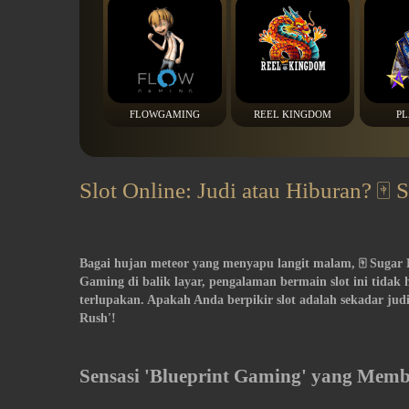
FLOWGAMING
REEL KINGDOM
PL
Slot Online: Judi atau Hiburan? 
Bagai hujan meteor yang menyapu langit malam, 🀄 Sugar
Gaming di balik layar, pengalaman bermain slot ini tida
terlupakan. Apakah Anda berpikir slot adalah sekadar jud
Rush'!
Sensasi 'Blueprint Gaming' yang Memb