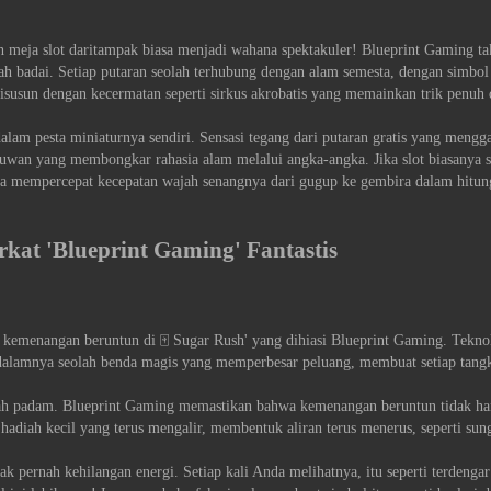
 meja slot daritampak biasa menjadi wahana spektakuler! Blueprint Gaming tak 
gah badai. Setiap putaran seolah terhubung dengan alam semesta, dengan simbo
isusun dengan kecermatan seperti sirkus akrobatis yang memainkan trik penuh 
alam pesta miniaturnya sendiri. Sensasi tegang dari putaran gratis yang meng
uwan yang membongkar rahasia alam melalui angka-angka. Jika slot biasanya s
a mempercepat kecepatan wajah senangnya dari gugup ke gembira dalam hitung
at 'Blueprint Gaming' Fantastis
h kemenangan beruntun di 🀄 Sugar Rush' yang dihiasi Blueprint Gaming. Teknol
 dalamnya seolah benda magis yang memperbesar peluang, membuat setiap tang
rnah padam. Blueprint Gaming memastikan bahwa kemenangan beruntun tidak hany
hadiah kecil yang terus mengalir, membentuk aliran terus menerus, seperti s
ak pernah kehilangan energi. Setiap kali Anda melihatnya, itu seperti terdenga