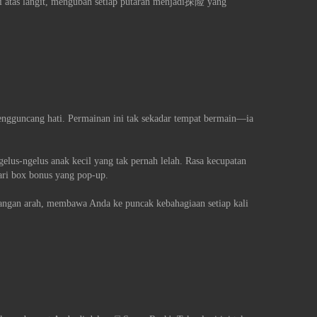
di atas langit, mengubah setiap putaran menjadi探险 yang
ngguncang hati. Permainan ini tak sekadar tempat bermain—ia
gelus-ngelus anak kecil yang tak pernah lelah. Rasa kecupatan
ari box bonus yang pop-up.
angan arah, membawa Anda ke puncak kebahagiaan setiap kali