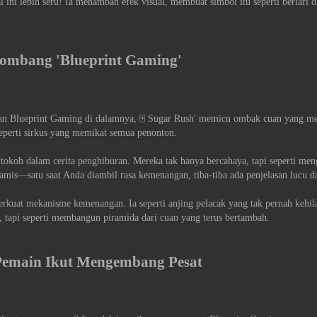
ni lebih seru! Ia menambah efek visual, membuat simbol itu seperti berlari 
lombang 'Blueprint Gaming'
an Blueprint Gaming di dalamnya, 🀄 Sugar Rush' memicu ombak cuan yang me
 seperti sirkus yang memikat semua penonton.
-tokoh dalam cerita penghiburan. Mereka tak hanya bercahaya, tapi seperti men
amis—satu saat Anda diambil rasa kemenangan, tiba-tiba ada penjelasan lucu d
kuat mekanisme kemenangan. Ia seperti anjing pelacak yang tak pernah kehil
, tapi seperti membangun piramida dari cuan yang terus bertambah.
Pemain Ikut Mengembang Pesat