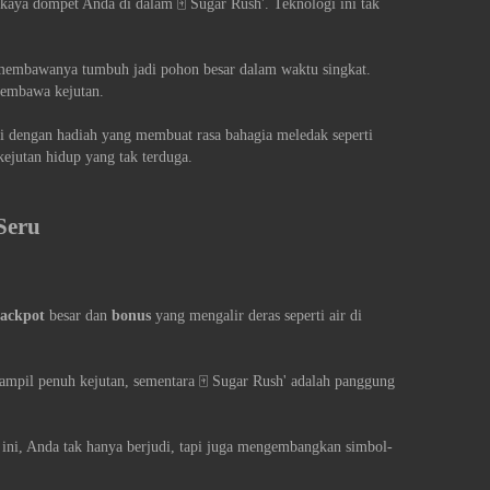
aya dompet Anda di dalam 🀄 Sugar Rush'. Teknologi ini tak
, membawanya tumbuh jadi pohon besar dalam waktu singkat.
membawa kejutan.
i dengan hadiah yang membuat rasa bahagia meledak seperti
ejutan hidup yang tak terduga.
Seru
ackpot
besar dan
bonus
yang mengalir deras seperti air di
ampil penuh kejutan, sementara 🀄 Sugar Rush' adalah panggung
ini, Anda tak hanya berjudi, tapi juga mengembangkan simbol-