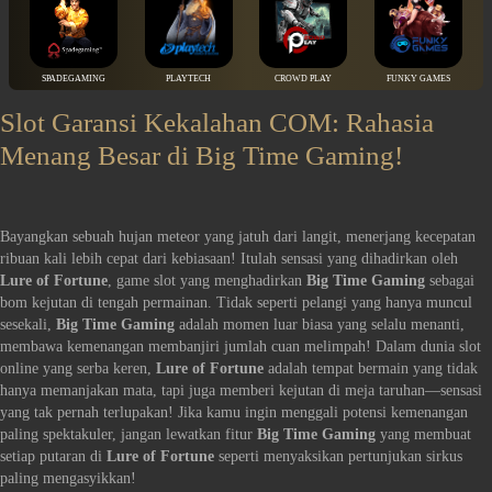
SPADEGAMING
PLAYTECH
CROWD PLAY
FUNKY GAMES
Slot Garansi Kekalahan COM: Rahasia
Menang Besar di Big Time Gaming!
Bayangkan sebuah hujan meteor yang jatuh dari langit, menerjang kecepatan
ribuan kali lebih cepat dari kebiasaan! Itulah sensasi yang dihadirkan oleh
Lure of Fortune
, game slot yang menghadirkan
Big Time Gaming
sebagai
bom kejutan di tengah permainan. Tidak seperti pelangi yang hanya muncul
sesekali,
Big Time Gaming
adalah momen luar biasa yang selalu menanti,
membawa kemenangan membanjiri jumlah cuan melimpah! Dalam dunia slot
online yang serba keren,
Lure of Fortune
adalah tempat bermain yang tidak
hanya memanjakan mata, tapi juga memberi kejutan di meja taruhan—sensasi
yang tak pernah terlupakan! Jika kamu ingin menggali potensi kemenangan
paling spektakuler, jangan lewatkan fitur
Big Time Gaming
yang membuat
setiap putaran di
Lure of Fortune
seperti menyaksikan pertunjukan sirkus
paling mengasyikkan!