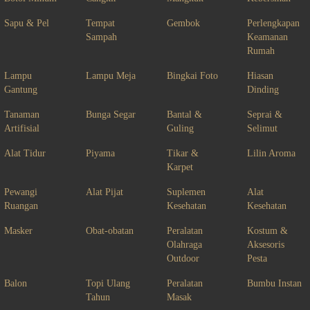
Sapu & Pel
Tempat
Gembok
Perlengkapan
Sampah
Keamanan
Rumah
Lampu
Lampu Meja
Bingkai Foto
Hiasan
Gantung
Dinding
Tanaman
Bunga Segar
Bantal &
Seprai &
Artifisial
Guling
Selimut
Alat Tidur
Piyama
Tikar &
Lilin Aroma
Karpet
Pewangi
Alat Pijat
Suplemen
Alat
Ruangan
Kesehatan
Kesehatan
Masker
Obat-obatan
Peralatan
Kostum &
Olahraga
Aksesoris
Outdoor
Pesta
Balon
Topi Ulang
Peralatan
Bumbu Instan
Tahun
Masak