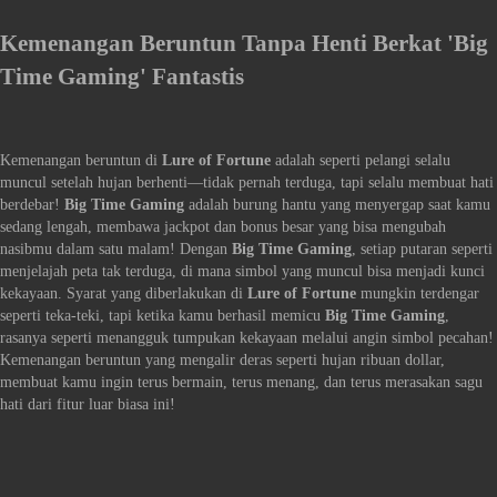
Kemenangan Beruntun Tanpa Henti Berkat 'Big
Time Gaming' Fantastis
Kemenangan beruntun di
Lure of Fortune
adalah seperti pelangi selalu
muncul setelah hujan berhenti—tidak pernah terduga, tapi selalu membuat hati
berdebar!
Big Time Gaming
adalah burung hantu yang menyergap saat kamu
sedang lengah, membawa jackpot dan bonus besar yang bisa mengubah
nasibmu dalam satu malam! Dengan
Big Time Gaming
, setiap putaran seperti
menjelajah peta tak terduga, di mana simbol yang muncul bisa menjadi kunci
kekayaan. Syarat yang diberlakukan di
Lure of Fortune
mungkin terdengar
seperti teka-teki, tapi ketika kamu berhasil memicu
Big Time Gaming
,
rasanya seperti menangguk tumpukan kekayaan melalui angin simbol pecahan!
Kemenangan beruntun yang mengalir deras seperti hujan ribuan dollar,
membuat kamu ingin terus bermain, terus menang, dan terus merasakan sagu
hati dari fitur luar biasa ini!