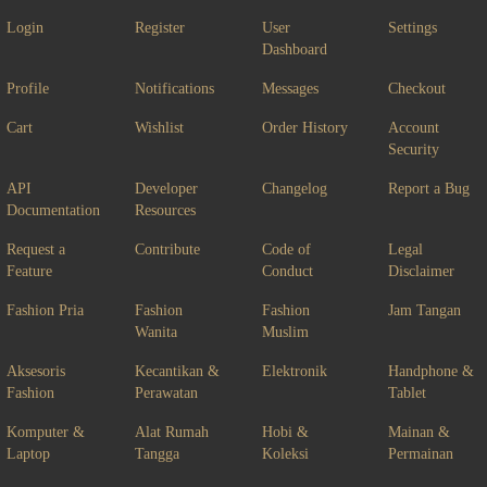
Login
Register
User
Settings
Dashboard
Profile
Notifications
Messages
Checkout
Cart
Wishlist
Order History
Account
Security
API
Developer
Changelog
Report a Bug
Documentation
Resources
Request a
Contribute
Code of
Legal
Feature
Conduct
Disclaimer
Fashion Pria
Fashion
Fashion
Jam Tangan
Wanita
Muslim
Aksesoris
Kecantikan &
Elektronik
Handphone &
Fashion
Perawatan
Tablet
Komputer &
Alat Rumah
Hobi &
Mainan &
Laptop
Tangga
Koleksi
Permainan