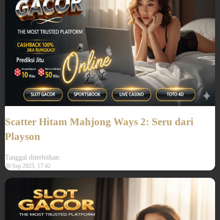
Scatter Hitam Mahjong Ways 2: Seru dari
Playson
Tanggal diterbitkan:
30 Sep 2025, 17:42