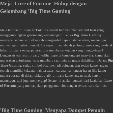
Meja 'Lure of Fortune' Hidup dengan
Gelombang 'Big Time Gaming'
Meja taruhan di
Lure of Fortune
seolah berubah menjadi laut biru yang
menggembungkan gelombang kemenangan! Ketika
Big Time Gaming
menyapa, semua simbol seolah mengambil napas dalam-dalam, menunggu
momen ajaib untuk muncul. Ini seperti menjelajah jantung bumi yang berdetak
hebat, di mana setiap putaran bisa membawa kejutan yang menggelegar!
Dengan sistem respiro yang terlihat seperti kembang api menyala, kamu akan
merasakan antusiasme yang membara saat putaran gratis diaktifkan. Dalam
Big
Time Gaming
, setiap simbol bisa menjadi peluang, dan setiap kemenangan
seolah memiliki kekuatan tak terbatas. Karenanya, jangan heran jika kamu
merasa berada di dalam sirkus ajaib, di mana kemenangan tidak hanya
menunggu, tapi juga menyergap! Scene ini adalah puncak dari keajaiban
Lure
of Fortune
yang memanjakan penggemar slot dengan sensasi seru dan lucu!
'Big Time Gaming' Menyapa Dompet Pemain