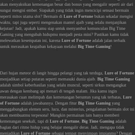
akan menyaksikan kemenangan besar dan bonus yang mengalir seperti air dari
sungai mengisi ember. Siapakah yang tidak ingin mencicipi sensasi bermain
seperti mitos utama slot? Bermain di
Lure of Fortune
bukan sekadar mengisi
waktu, tapi juga seperti mengenakan mantel ajaib yang selalu menjanjikan
kejutan! Jadi, apakah kamu siap untuk menyambut kemunculan Big Time
Gaming yang mengubah hidupmu menjadi pesta mini? Pastikan kamu tidak
melewatkan kesempatan ini, karena
Lure of Fortune
adalah jalan terbaik
untuk merasakan keajaiban kekayaan melalui
Big Time Gaming
!
Dari hujan meteor di langit hingga pelangi yang tak terduga,
Lure of Fortune
menjadikan setiap putaran seperti memasuki dunia ajaib.
Big Time Gaming
adalah simbol keberhasilan yang selalu muncul, seperti sirkus mengangkat
awan dengan kembang api menari di tengah malam. Jika kamu ingin
merasakan cuan melimpah dan kemenangan beruntun yang tak terbatas,
Lure
of Fortune
adalah jawabannya. Dengan fitur
Big Time Gaming
yang
menggabungkan elemen seru, lucu, dan misterius, pengalaman bermain slot ini
akan membuatmu terpesona! Mungkin permainan lain hanya memberi
kemenangan sesekali, tapi di
Lure of Fortune
,
Big Time Gaming
adalah
bagian dari ritme hidup yang belajar mengalir deras. Jadi, mengapa tidak
menjadikan
Lure of Fortune
sebagai tempat menyimpan impianmu? Dengan