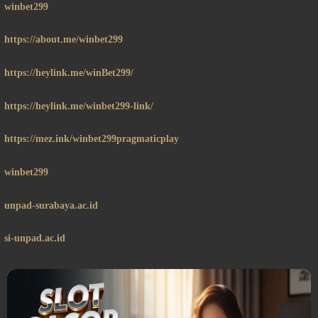
winbet299
https://about.me/winbet299
https://heylink.me/winBet299/
https://heylink.me/winbet299-link/
https://mez.ink/winbet299pragmaticplay
winbet299
unpad-surabaya.ac.id
si-unpad.ac.id