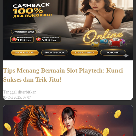
Tips Menang Bermain Slot Playtech: Kunci
Sukses dan Trik Jitu!
Tanggal diterbitkan:
05 Oct 2025, 07:07