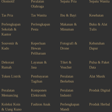
Otomotif
Peralatan
Sepatu Pria
Sepatu Wanita
Olahraga
Tas Pria
Tas Wanita
Ibu & Bayi
Kesehatan
Perlengkapan
Perlengkapan
Makanan &
Buku & Alat
Sekolah &
Pesta
Minuman
Tulis
Kantor
Souvenir &
Keperluan
Fotografi &
Kebutuhan
Kado
Hewan
Drone
Dapur
Peliharaan
Dekorasi
Layanan &
Tiket &
Pulsa & Paket
Rumah
Jasa
Voucher
Data
Token Listrik
Pembayaran
Peralatan
Alat Musik
Tagihan
Berkebun
Peralatan
Komponen
Peralatan
Produk Digital
Memancing
Elektronik
Industri
Koleksi Koin
Fashion Anak
Perlengkapan
Produk Herbal
& Uang Kuno
Mandi