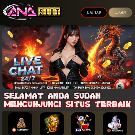
DAFTAR
LOGIN