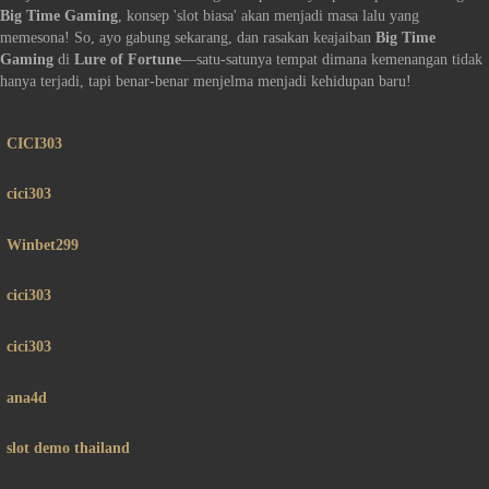
Big Time Gaming
, konsep 'slot biasa' akan menjadi masa lalu yang
memesona! So, ayo gabung sekarang, dan rasakan keajaiban
Big Time
Gaming
di
Lure of Fortune
—satu-satunya tempat dimana kemenangan tidak
hanya terjadi, tapi benar-benar menjelma menjadi kehidupan baru!
CICI303
cici303
Winbet299
cici303
cici303
ana4d
slot demo thailand