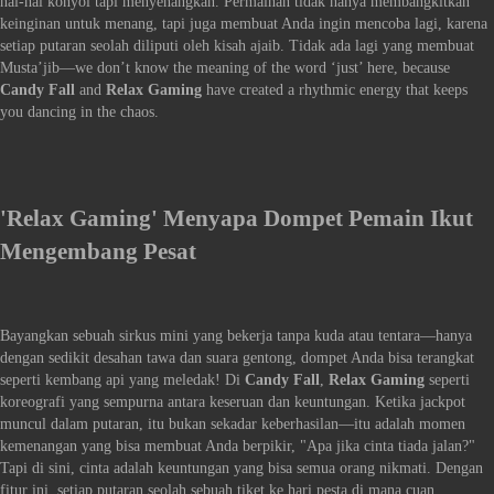
hal-hal konyol tapi menyenangkan. Permainan tidak hanya membangkitkan
keinginan untuk menang, tapi juga membuat Anda ingin mencoba lagi, karena
setiap putaran seolah diliputi oleh kisah ajaib. Tidak ada lagi yang membuat
Musta’jib—we don’t know the meaning of the word ‘just’ here, because
Candy Fall
and
Relax Gaming
have created a rhythmic energy that keeps
you dancing in the chaos.
'Relax Gaming' Menyapa Dompet Pemain Ikut
Mengembang Pesat
Bayangkan sebuah sirkus mini yang bekerja tanpa kuda atau tentara—hanya
dengan sedikit desahan tawa dan suara gentong, dompet Anda bisa terangkat
seperti kembang api yang meledak! Di
Candy Fall
,
Relax Gaming
seperti
koreografi yang sempurna antara keseruan dan keuntungan. Ketika jackpot
muncul dalam putaran, itu bukan sekadar keberhasilan—itu adalah momen
kemenangan yang bisa membuat Anda berpikir, "Apa jika cinta tiada jalan?"
Tapi di sini, cinta adalah keuntungan yang bisa semua orang nikmati. Dengan
fitur ini, setiap putaran seolah sebuah tiket ke hari pesta di mana cuan