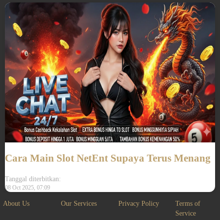
Cara Main Slot NetEnt Supaya Terus Menang
Tanggal diterbitkan:
08 Oct 2025, 07:09
About Us
Our Services
Privacy Policy
Terms of
Service