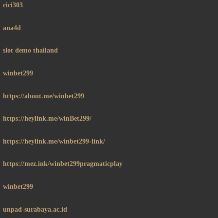
cici303
ana4d
slot demo thailand
winbet299
https://about.me/winbet299
https://heylink.me/winBet299/
https://heylink.me/winbet299-link/
https://mez.ink/winbet299pragmaticplay
winbet299
unpad-surabaya.ac.id