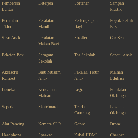
Pembersih
Deterjen
Softener
Sampah
Lantai
Plastik
Peralatan
Peralatan
Perlengkapan
Popok Sekali
Tidur
Mandi
Bayi
Pakai
Susu Anak
Peralatan
Stroller
Car Seat
Makan Bayi
Pakaian Bayi
Seragam
Tas Sekolah
Sepatu Anak
Sekolah
Aksesoris
Baju Muslim
Pakaian Tidur
Mainan
Rambut
Anak
Anak
Edukasi
Boneka
Kendaraan
Lego
Peralatan
Mainan
Olahraga
Sepeda
Skateboard
Tenda
Pakaian
Camping
Olahraga
Alat Pancing
Kamera SLR
Gopro
Drone
Headphone
Speaker
Kabel HDMI
Charger