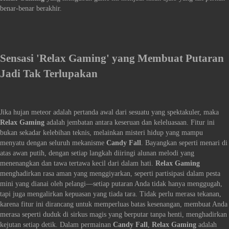
benar-benar berakhir.
Sensasi 'Relax Gaming' yang Membuat Putaran
Jadi Tak Terlupakan
Jika hujan meteor adalah pertanda awal dari sesuatu yang spektakuler, maka
Relax Gaming
adalah jembatan antara keseruan dan keleluasaan. Fitur ini
bukan sekadar kelebihan teknis, melainkan misteri hidup yang mampu
menyatu dengan seluruh mekanisme
Candy Fall
. Bayangkan seperti menari di
atas awan putih, dengan setiap langkah diiringi alunan melodi yang
menenangkan dan tawa tertawa kecil dari dalam hati.
Relax Gaming
menghadirkan rasa aman yang menggiyarkan, seperti partisipasi dalam pesta
mini yang dianai oleh pelangi—setiap putaran Anda tidak hanya menggugah,
tapi juga mengalirkan kepuasan yang tiada tara. Tidak perlu merasa tekanan,
karena fitur ini dirancang untuk memperluas batas kesenangan, membuat Anda
merasa seperti duduk di sirkus magis yang berputar tanpa henti, menghadirkan
kejutan setiap detik. Dalam permainan
Candy Fall
,
Relax Gaming
adalah