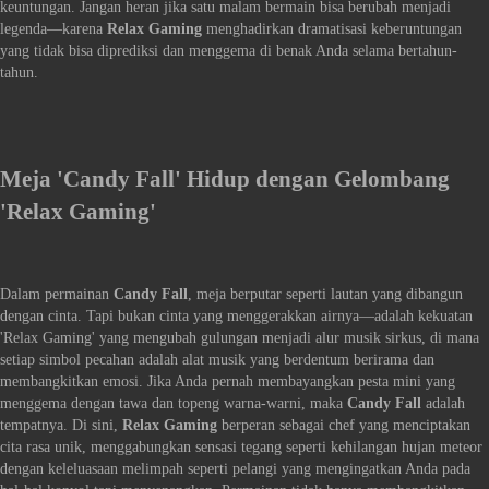
keuntungan. Jangan heran jika satu malam bermain bisa berubah menjadi
legenda—karena
Relax Gaming
menghadirkan dramatisasi keberuntungan
yang tidak bisa diprediksi dan menggema di benak Anda selama bertahun-
tahun.
Meja 'Candy Fall' Hidup dengan Gelombang
'Relax Gaming'
Dalam permainan
Candy Fall
, meja berputar seperti lautan yang dibangun
dengan cinta. Tapi bukan cinta yang menggerakkan airnya—adalah kekuatan
'Relax Gaming' yang mengubah gulungan menjadi alur musik sirkus, di mana
setiap simbol pecahan adalah alat musik yang berdentum berirama dan
membangkitkan emosi. Jika Anda pernah membayangkan pesta mini yang
menggema dengan tawa dan topeng warna-warni, maka
Candy Fall
adalah
tempatnya. Di sini,
Relax Gaming
berperan sebagai chef yang menciptakan
cita rasa unik, menggabungkan sensasi tegang seperti kehilangan hujan meteor
dengan keleluasaan melimpah seperti pelangi yang mengingatkan Anda pada