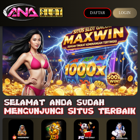
DAFTAR
LOGIN