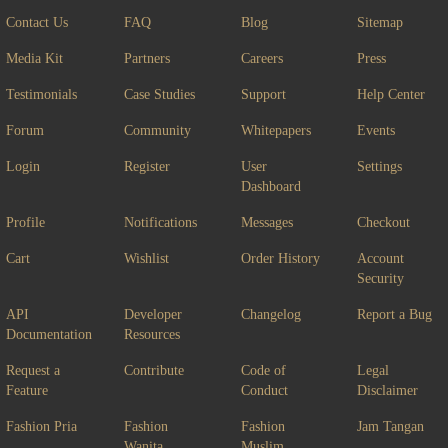
Contact Us
FAQ
Blog
Sitemap
Media Kit
Partners
Careers
Press
Testimonials
Case Studies
Support
Help Center
Forum
Community
Whitepapers
Events
Login
Register
User
Settings
Dashboard
Profile
Notifications
Messages
Checkout
Cart
Wishlist
Order History
Account
Security
API
Developer
Changelog
Report a Bug
Documentation
Resources
Request a
Contribute
Code of
Legal
Feature
Conduct
Disclaimer
Fashion Pria
Fashion
Fashion
Jam Tangan
Wanita
Muslim