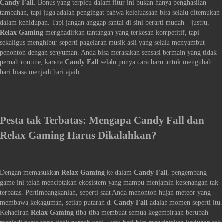
Candy Fall
. Bonus yang terpicu dalam fitur ini bukan hanya penghasilan
tambahan, tapi juga adalah pengingat bahwa keleluasaan bisa selalu ditemukan
dalam kehidupan. Tapi jangan anggap santai di sini berarti mudah—justru,
Relax Gaming
menghadirkan tantangan yang terkesan kompetitif, tapi
sekaligus menghibur seperti pagelaran musik asli yang selalu menyambut
penonton dengan senyuman. Anda bisa merasakan sensasi bermain yang tidak
pernah routine, karena
Candy Fall
selalu punya cara baru untuk mengubah
hari biasa menjadi hari ajaib.
Pesta tak Terbatas: Mengapa
Candy Fall
dan
Relax Gaming
Harus Dikalahkan?
Dengan memasukkan
Relax Gaming
ke dalam
Candy Fall
, pengembang
game ini telah menciptakan ekosistem yang mampu menjamin kesenangan tak
terbatas. Pertimbangkanlah, seperti saat Anda menonton hujan meteor yang
membawa kekaguman, setiap putaran di
Candy Fall
adalah momen seperti itu.
Kehadiran
Relax Gaming
tiba-tiba membuat semua kegembiraan berubah