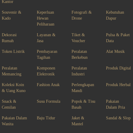
Kantor
Souvenir &
Keperluan
Fotografi &
Kebutuhan
Kado
Hewan
Drone
Dapur
Peliharaan
Dekorasi
Layanan &
Tiket &
Pulsa & Paket
Rumah
Jasa
Voucher
Data
Token Listrik
Pembayaran
Peralatan
Alat Musik
Tagihan
Berkebun
Peralatan
Komponen
Peralatan
Produk Digital
Memancing
Elektronik
Industri
Koleksi Koin
Fashion Anak
Perlengkapan
Produk Herbal
& Uang Kuno
Mandi
Snack &
Susu Formula
Popok & Tisu
Pakaian
Cemilan
Basah
Dalam Pria
Pakaian Dalam
Baju Tidur
Jaket &
Sandal & Slop
Wanita
Mantel