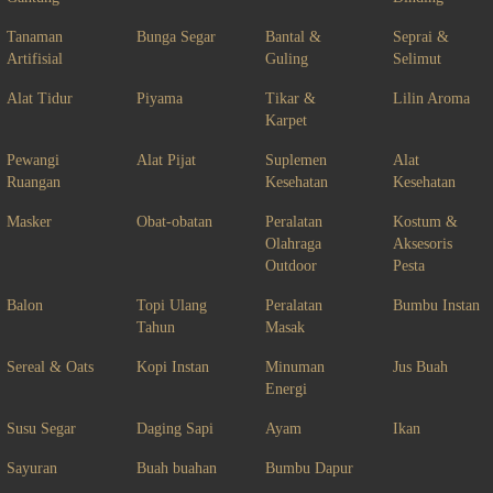
Tanaman
Bunga Segar
Bantal &
Seprai &
Artifisial
Guling
Selimut
Alat Tidur
Piyama
Tikar &
Lilin Aroma
Karpet
Pewangi
Alat Pijat
Suplemen
Alat
Ruangan
Kesehatan
Kesehatan
Masker
Obat-obatan
Peralatan
Kostum &
Olahraga
Aksesoris
Outdoor
Pesta
Balon
Topi Ulang
Peralatan
Bumbu Instan
Tahun
Masak
Sereal & Oats
Kopi Instan
Minuman
Jus Buah
Energi
Susu Segar
Daging Sapi
Ayam
Ikan
Sayuran
Buah buahan
Bumbu Dapur