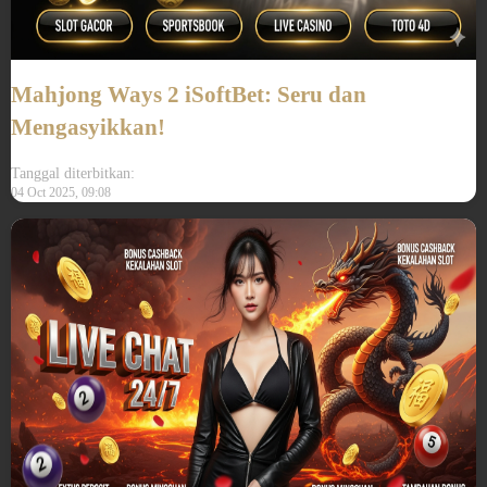
Mahjong Ways 2 iSoftBet: Seru dan
Mengasyikkan!
Tanggal diterbitkan:
04 Oct 2025, 09:08