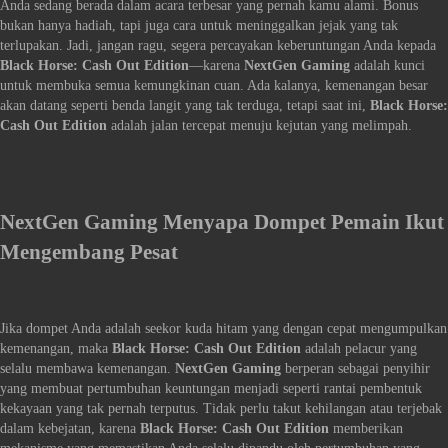
Anda sedang berada dalam acara terbesar yang pernah kamu alami. Bonus
bukan hanya hadiah, tapi juga cara untuk meninggalkan jejak yang tak
terlupakan. Jadi, jangan ragu, segera percayakan keberuntungan Anda kepada
Black Horse: Cash Out Edition
—karena
NextGen Gaming
adalah kunci
untuk membuka semua kemungkinan cuan. Ada kalanya, kemenangan besar
akan datang seperti benda langit yang tak terduga, tetapi saat ini,
Black Horse:
Cash Out Edition
adalah jalan tercepat menuju kejutan yang melimpah.
NextGen Gaming
Menyapa Dompet Pemain Ikut
Mengembang Pesat
Jika dompet Anda adalah seekor kuda hitam yang dengan cepat mengumpulkan
kemenangan, maka
Black Horse: Cash Out Edition
adalah pelacur yang
selalu membawa kemenangan.
NextGen Gaming
berperan sebagai penyihir
yang membuat pertumbuhan keuntungan menjadi seperti rantai pembentuk
kekayaan yang tak pernah terputus. Tidak perlu takut kehilangan atau terjebak
dalam kebejatan, karena
Black Horse: Cash Out Edition
memberikan