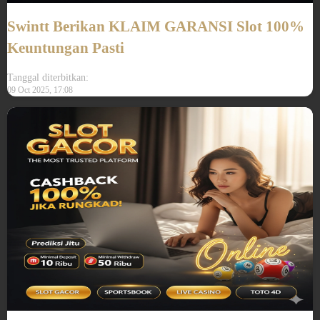
Swintt Berikan KLAIM GARANSI Slot 100%
Keuntungan Pasti
Tanggal diterbitkan:
09 Oct 2025, 17:08