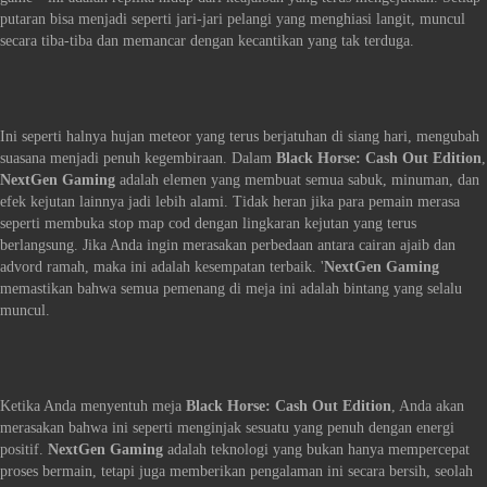
putaran bisa menjadi seperti jari-jari pelangi yang menghiasi langit, muncul
secara tiba-tiba dan memancar dengan kecantikan yang tak terduga.
Ini seperti halnya hujan meteor yang terus berjatuhan di siang hari, mengubah
suasana menjadi penuh kegembiraan. Dalam
Black Horse: Cash Out Edition
,
NextGen Gaming
adalah elemen yang membuat semua sabuk, minuman, dan
efek kejutan lainnya jadi lebih alami. Tidak heran jika para pemain merasa
seperti membuka stop map cod dengan lingkaran kejutan yang terus
berlangsung. Jika Anda ingin merasakan perbedaan antara cairan ajaib dan
advord ramah, maka ini adalah kesempatan terbaik. '
NextGen Gaming
memastikan bahwa semua pemenang di meja ini adalah bintang yang selalu
muncul.
Ketika Anda menyentuh meja
Black Horse: Cash Out Edition
, Anda akan
merasakan bahwa ini seperti menginjak sesuatu yang penuh dengan energi
positif.
NextGen Gaming
adalah teknologi yang bukan hanya mempercepat
proses bermain, tetapi juga memberikan pengalaman ini secara bersih, seolah