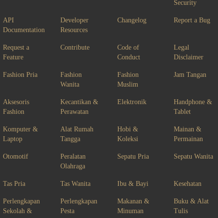
Security
API
Developer
Changelog
Report a Bug
Documentation
Resources
Request a
Contribute
Code of
Legal
Feature
Conduct
Disclaimer
Fashion Pria
Fashion
Fashion
Jam Tangan
Wanita
Muslim
Aksesoris
Kecantikan &
Elektronik
Handphone &
Fashion
Perawatan
Tablet
Komputer &
Alat Rumah
Hobi &
Mainan &
Laptop
Tangga
Koleksi
Permainan
Otomotif
Peralatan
Sepatu Pria
Sepatu Wanita
Olahraga
Tas Pria
Tas Wanita
Ibu & Bayi
Kesehatan
Perlengkapan
Perlengkapan
Makanan &
Buku & Alat
Sekolah &
Pesta
Minuman
Tulis