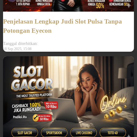
Penjelasan Lengkap Judi Slot Pulsa Tanpa
Potongan Eyecon
Tanggal diterbitkan:
18 Sep 2025, 15:08