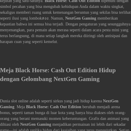
kejutan yang satu-satunya.
Black Horse: Cash Out Edition
dipenuhi dengan
simbol pecahan yang bisa mengubah kehidupan Anda dalam waktu singkat,
sekaligus memberi ruang untuk kemenangan beruntun yang sekilas bisa terlihat
seperti ilusi yang lombokสงง. Namun,
NextGen Gaming
memberikan
kepastian bahwa ini semua bisa terjadi. Dengan pengaturan yang sesungguhnya
menyenangkan, para pemain akan merasa seperti dalam acara pesta mini yang
terus berlangsung, di mana setiap langkah mereka diiringi oleh antisipasi dan
harapan cuan yang seperti kemelut.
Meja
Black Horse: Cash Out Edition
Hidup
dengan Gelombang
NextGen Gaming
Dunia slot online adalah seperti sirkus yang jadi hidup karena
NextGen
Gaming
. Meja
Black Horse: Cash Out Edition
berubah menjadi arena
bonus, seperti taman bunga di luar kota yang hanya bisa diakses oleh orang-
orang yang berani memasuki momen keberuntungan. Grafis dan animasi yang
dihiasi oleh
NextGen Gaming
menjadikan permainan ini lebih dari sekadar
game—ini adalah replika hidup dari keajaiban yang terus mengejutkan. Setiap