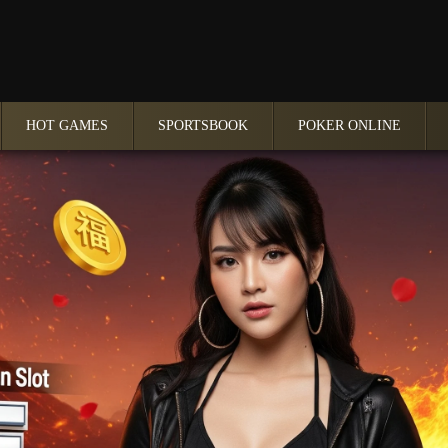
HOT GAMES
SPORTSBOOK
POKER ONLINE