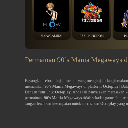
FLOWGAMING
REEL KINGDOM
PL
Permainan 90’s Mania Megaways di
Bayangkan sebuah hujan meteor yang menghujam langit malam, 
memainkan
90’s Mania Megaways
di platform
Octoplay
! Dal
Dengan fitur unik
Octoplay
, Anda tak hanya akan merasakan k
permainan.
90’s Mania Megaways
tidak sekadar game slot, te
Jangan lewatkan kesempatan untuk merasakan
Octoplay
yang m