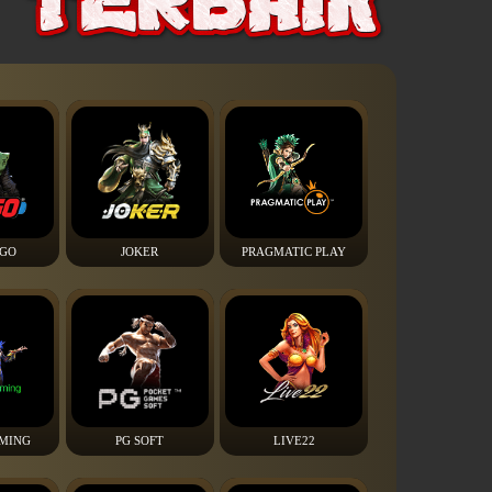
NGO
JOKER
PRAGMATIC PLAY
MING
PG SOFT
LIVE22