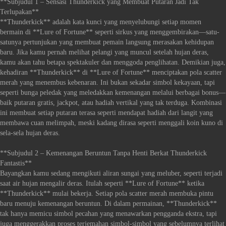
**Subjudul 1 – Sensasi Thunderkick yang Membuat Putaran Jadi Tak
Terlupakan**
**Thunderkick** adalah kata kunci yang menyelubungi setiap momen
bermain di **Lure of Fortune** seperti sirkus yang menggembirakan—satu-
satunya pertunjukan yang membuat pemain langsung merasakan kehidupan
baru. Jika kamu pernah melihat pelangi yang muncul setelah hujan deras,
kamu akan tahu betapa spektakuler dan menggoda penglihatan. Demikian juga,
kehadiran **Thunderkick** di **Lure of Fortune** menciptakan pola scatter
merah yang menembus kebenaran. Ini bukan sekadar simbol kekayaan, tapi
seperti bunga peledak yang meledakkan kemenangan melalui berbagai bonus—
baik putaran gratis, jackpot, atau hadiah vertikal yang tak terduga. Kombinasi
ini membuat setiap putaran terasa seperti mendapat hadiah dari langit yang
membawa cuan melimpah, meski kadang dirasa seperti menggali koin kuno di
sela-sela hujan deras.
**Subjudul 2 – Kemenangan Beruntun Tanpa Henti Berkat Thunderkick
Fantastis**
Bayangkan kamu sedang mengikuti aliran sungai yang meluber, seperti terjadi
saat air hujan mengalir deras. Itulah seperti **Lure of Fortune** ketika
**Thunderkick** mulai bekerja. Setiap pola scatter merah membuka pintu
baru menuju kemenangan beruntun. Di dalam permainan, **Thunderkick**
tak hanya memicu simbol pecahan yang menawarkan pengganda ekstra, tapi
juga menggerakkan proses terjemahan simbol-simbol yang sebelumnya terlihat