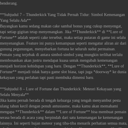
benderang.
**Subjudul 7 – Thunderkick Yang Tidak Pernah Tidur: Simbol Kemenangan
Yang Selalu Ada**
Bayangkan kamu sedang makan cake sambal bonus yang cukup menyengat,
tapi setiap gigitan tetap menyenangkan. Jika **Thunderkick** di **Lure of
Fortune** adalah seperti cake tersebut, maka setiap putaran di game ini selalu
menyenangkan. Feature ini punya kemampuan seperti mengatur aliran air dari
gunung pegunungan, menyebarkan fortuna ke seluruh sudut permainan.
Pemain yang terjebak di antara simbol-simbol yang mungkin terlihat terlalu
membosankan akan justru mendapat kuasa untuk mengubah kemenangan
menjadi horizon kehidupan yang baru. Dengan **Thunderkick**, **Lure of
Fortune** menjadi tidak hanya game slot biasa, tapi juga *doorway* ke dunia
kekayaan yang perlahan tapi pasti membuka dimensi baru.
**Subjudul 8 – Lure of Fortune dan Thunderkick: Meteori Kekayaan yang
Selalu Menyala**
Jika kamu pernah berada di tengah keluarga yang tengah menyambut pesta
ulang tahun kecil dengan penuh antusiasme, maka kamu akan memahami
mengapa **Thunderkick** dalam **Lure of Fortune** bisa membuat pemain
serasa berada di acara yang berpindah dari satu kemenangan ke kemenangan
lainnya. Ini seperti hujan meteor yang tiba-tiba menarik perhatian semua mata,