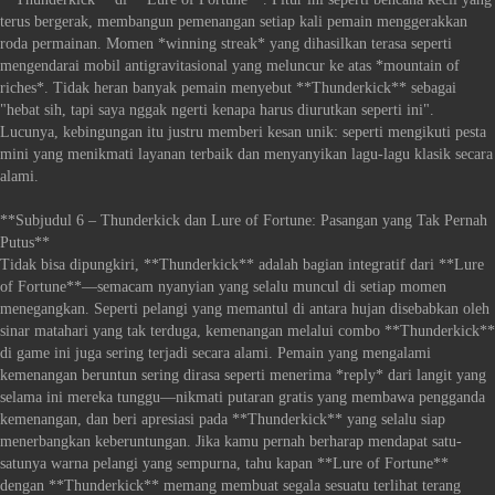
terus bergerak, membangun pemenangan setiap kali pemain menggerakkan
roda permainan. Momen *winning streak* yang dihasilkan terasa seperti
mengendarai mobil antigravitasional yang meluncur ke atas *mountain of
riches*. Tidak heran banyak pemain menyebut **Thunderkick** sebagai
"hebat sih, tapi saya nggak ngerti kenapa harus diurutkan seperti ini".
Lucunya, kebingungan itu justru memberi kesan unik: seperti mengikuti pesta
mini yang menikmati layanan terbaik dan menyanyikan lagu-lagu klasik secara
alami.
**Subjudul 6 – Thunderkick dan Lure of Fortune: Pasangan yang Tak Pernah
Putus**
Tidak bisa dipungkiri, **Thunderkick** adalah bagian integratif dari **Lure
of Fortune**—semacam nyanyian yang selalu muncul di setiap momen
menegangkan. Seperti pelangi yang memantul di antara hujan disebabkan oleh
sinar matahari yang tak terduga, kemenangan melalui combo **Thunderkick**
di game ini juga sering terjadi secara alami. Pemain yang mengalami
kemenangan beruntun sering dirasa seperti menerima *reply* dari langit yang
selama ini mereka tunggu—nikmati putaran gratis yang membawa pengganda
kemenangan, dan beri apresiasi pada **Thunderkick** yang selalu siap
menerbangkan keberuntungan. Jika kamu pernah berharap mendapat satu-
satunya warna pelangi yang sempurna, tahu kapan **Lure of Fortune**
dengan **Thunderkick** memang membuat segala sesuatu terlihat terang