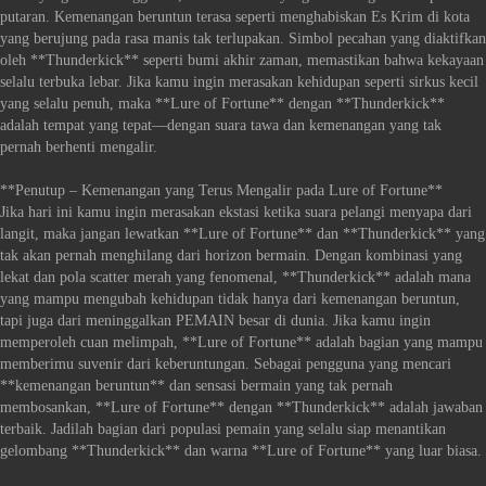
putaran. Kemenangan beruntun terasa seperti menghabiskan Es Krim di kota
yang berujung pada rasa manis tak terlupakan. Simbol pecahan yang diaktifkan
oleh **Thunderkick** seperti bumi akhir zaman, memastikan bahwa kekayaan
selalu terbuka lebar. Jika kamu ingin merasakan kehidupan seperti sirkus kecil
yang selalu penuh, maka **Lure of Fortune** dengan **Thunderkick**
adalah tempat yang tepat—dengan suara tawa dan kemenangan yang tak
pernah berhenti mengalir.
**Penutup – Kemenangan yang Terus Mengalir pada Lure of Fortune**
Jika hari ini kamu ingin merasakan ekstasi ketika suara pelangi menyapa dari
langit, maka jangan lewatkan **Lure of Fortune** dan **Thunderkick** yang
tak akan pernah menghilang dari horizon bermain. Dengan kombinasi yang
lekat dan pola scatter merah yang fenomenal, **Thunderkick** adalah mana
yang mampu mengubah kehidupan tidak hanya dari kemenangan beruntun,
tapi juga dari meninggalkan PEMAIN besar di dunia. Jika kamu ingin
memperoleh cuan melimpah, **Lure of Fortune** adalah bagian yang mampu
memberimu suvenir dari keberuntungan. Sebagai pengguna yang mencari
**kemenangan beruntun** dan sensasi bermain yang tak pernah
membosankan, **Lure of Fortune** dengan **Thunderkick** adalah jawaban
terbaik. Jadilah bagian dari populasi pemain yang selalu siap menantikan
gelombang **Thunderkick** dan warna **Lure of Fortune** yang luar biasa.