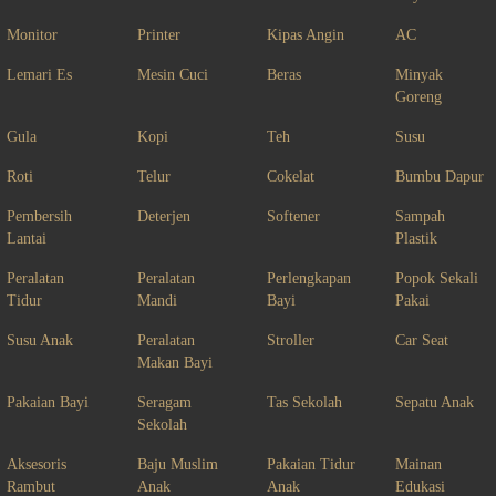
Monitor
Printer
Kipas Angin
AC
Lemari Es
Mesin Cuci
Beras
Minyak
Goreng
Gula
Kopi
Teh
Susu
Roti
Telur
Cokelat
Bumbu Dapur
Pembersih
Deterjen
Softener
Sampah
Lantai
Plastik
Peralatan
Peralatan
Perlengkapan
Popok Sekali
Tidur
Mandi
Bayi
Pakai
Susu Anak
Peralatan
Stroller
Car Seat
Makan Bayi
Pakaian Bayi
Seragam
Tas Sekolah
Sepatu Anak
Sekolah
Aksesoris
Baju Muslim
Pakaian Tidur
Mainan
Rambut
Anak
Anak
Edukasi