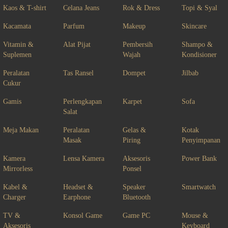
Kaos & T-shirt
Celana Jeans
Rok & Dress
Topi & Syal
Kacamata
Parfum
Makeup
Skincare
Vitamin &
Alat Pijat
Pembersih
Shampo &
Suplemen
Wajah
Kondisioner
Peralatan
Tas Ransel
Dompet
Jilbab
Cukur
Gamis
Perlengkapan
Karpet
Sofa
Salat
Meja Makan
Peralatan
Gelas &
Kotak
Masak
Piring
Penyimpanan
Kamera
Lensa Kamera
Aksesoris
Power Bank
Mirrorless
Ponsel
Kabel &
Headset &
Speaker
Smartwatch
Charger
Earphone
Bluetooth
TV &
Konsol Game
Game PC
Mouse &
Aksesoris
Keyboard