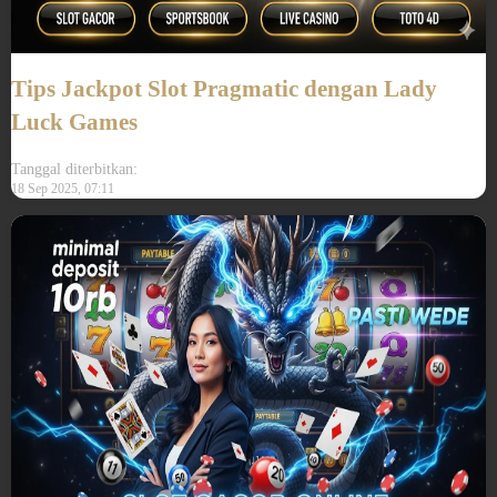
Tips Jackpot Slot Pragmatic dengan Lady
Luck Games
Tanggal diterbitkan:
18 Sep 2025, 07:11