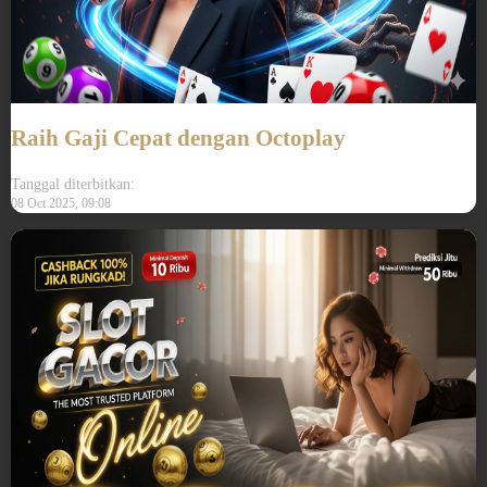
Raih Gaji Cepat dengan Octoplay
Tanggal diterbitkan:
08 Oct 2025, 09:08