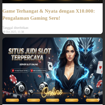
Game Terhangat & Nyata dengan X10.000:
Pengalaman Gaming Seru!
Tanggal diterbitkan:
08 Oct 2025, 11:38