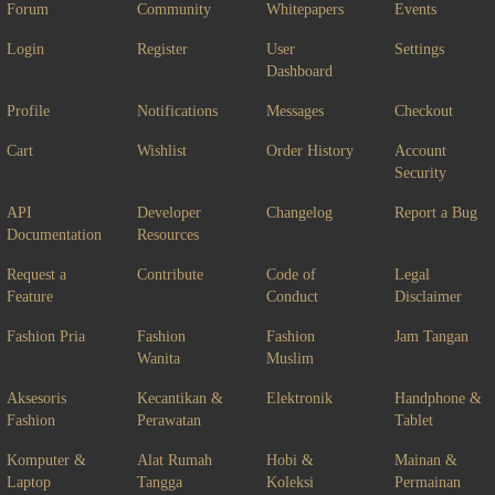
Forum
Community
Whitepapers
Events
Login
Register
User
Settings
Dashboard
Profile
Notifications
Messages
Checkout
Cart
Wishlist
Order History
Account
Security
API
Developer
Changelog
Report a Bug
Documentation
Resources
Request a
Contribute
Code of
Legal
Feature
Conduct
Disclaimer
Fashion Pria
Fashion
Fashion
Jam Tangan
Wanita
Muslim
Aksesoris
Kecantikan &
Elektronik
Handphone &
Fashion
Perawatan
Tablet
Komputer &
Alat Rumah
Hobi &
Mainan &
Laptop
Tangga
Koleksi
Permainan