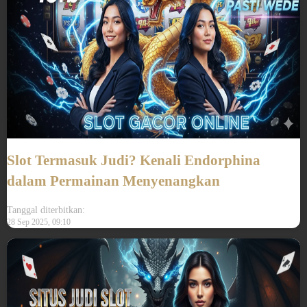
Slot Termasuk Judi? Kenali Endorphina
dalam Permainan Menyenangkan
Tanggal diterbitkan:
28 Sep 2025, 09:10