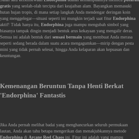
gratis
yang seolah-olah tercipta dari keajaiban alam. Bayangkan memasuki
hutan hujan tropis, di mana setiap langkah Anda mendengar deringan koin
yang menggelegar—situasi seperti ini mungkin terjadi saat fitur
Endorphina
aktif! Tidak hanya itu,
Endorphina
juga mampu mengubah simbol yang
biasanya tampak dingin menjadi bentuk arus kekayaan yang mengalir deras.
Semua ini adalah bentuk dari
sensasi bermain
yang membuat Anda merasa
seperti sedang berada dalam suatu acara mengagumkan—mirip dengan pesta
mini yang tidak pernah selesai, hingga Anda kelaparan akan kepuasan dan
keuntungan.
Kemenangan Beruntun Tanpa Henti Berkat
'Endorphina' Fantastis
Jika Anda pernah melihat badai yang menghancurkan seluruh permukaan
lautan, Anda akan tahu betapa mengerikan dan menakjubkannya metode
Endorphina
di
Arcane Reel Chaos
ini. Fitur ini adalah yang mampu