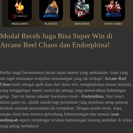
SPADEGAMING
PLAYTECH
CROWD PLAY
FUNKY GAMES
Modal Receh Juga Bisa Super Win di
Arcane Reel Chaos dan Endorphina!
Ketika langit bersembunyi dalam hujan meteor yang spektakuler, siapa yang
tak ingin merasakan keajaiban kemenangan yang tak terduga?
Arcane Reel
Chaos
hadir sebagai ajaib alam dari dunia slot, menghadirkan sensasi bermain
yang menggelegar seperti mencicipi pelangi yang memecahkan keheningan
gelap. Tapi ini bukan sekadar fenomena visual—
Endorphina
, fitur kunci
dalam game ini, adalah rumah bagi permainan yang membuat setiap putaran
berubah menjadi pertunjukan tak terlupakan. Dengan modal receh, siapa
sangka Anda bisa memicu gelombang keberuntungan dan menuai
cuan
melimpah
seperti mendengar teriakan kemenangan seorang pendekar di sirkus
yang paling berbahaya!