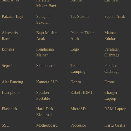
Susu Anak
Peralatan
Stroller
Car Seat
Makan Bayi
Pakaian Bayi
Seragam
Tas Sekolah
Sepatu Anak
Sekolah
Aksesoris
Baju Muslim
Pakaian Tidur
Mainan
Rambut
Anak
Anak
Edukasi
Boneka
Kendaraan
Lego
Peralatan
Mainan
Olahraga
Sepeda
Skateboard
Tenda
Pakaian
Camping
Olahraga
Alat Pancing
Kamera SLR
Gopro
Drone
Headphone
Speaker
Kabel HDMI
Charger
Portable
Laptop
Flashdisk
Hard Disk
MicroSD
RAM Laptop
Eksternal
SSD
Motherboard
Processor
Kartu Grafis