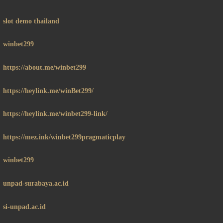
slot demo thailand
winbet299
https://about.me/winbet299
https://heylink.me/winBet299/
https://heylink.me/winbet299-link/
https://mez.ink/winbet299pragmaticplay
winbet299
unpad-surabaya.ac.id
si-unpad.ac.id