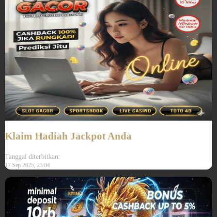
Klaim Hadiah Jackpot Anda
Tanggal diterbitkan:
17 Sep 2025, 23:04