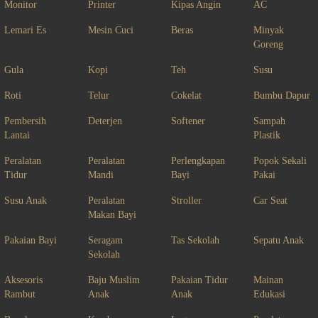
Monitor
Printer
Kipas Angin
AC
Lemari Es
Mesin Cuci
Beras
Minyak
Goreng
Gula
Kopi
Teh
Susu
Roti
Telur
Cokelat
Bumbu Dapur
Pembersih
Deterjen
Softener
Sampah
Lantai
Plastik
Peralatan
Peralatan
Perlengkapan
Popok Sekali
Tidur
Mandi
Bayi
Pakai
Susu Anak
Peralatan
Stroller
Car Seat
Makan Bayi
Pakaian Bayi
Seragam
Tas Sekolah
Sepatu Anak
Sekolah
Aksesoris
Baju Muslim
Pakaian Tidur
Mainan
Rambut
Anak
Anak
Edukasi