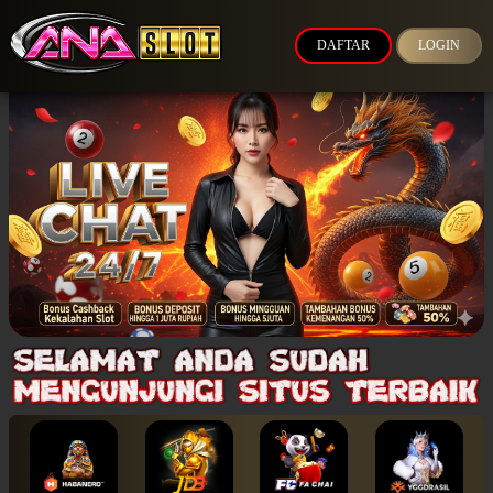
DAFTAR
LOGIN