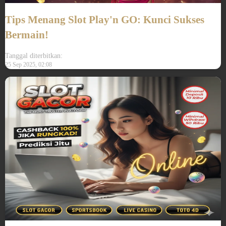
Tips Menang Slot Play'n GO: Kunci Sukses
Bermain!
Tanggal diterbitkan:
25 Sep 2025, 02:08