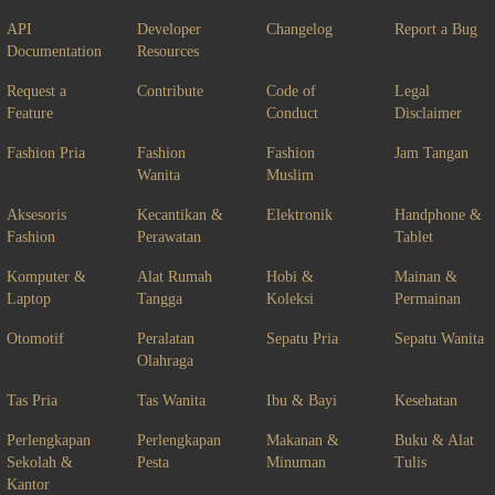
API
Developer
Changelog
Report a Bug
Documentation
Resources
Request a
Contribute
Code of
Legal
Feature
Conduct
Disclaimer
Fashion Pria
Fashion
Fashion
Jam Tangan
Wanita
Muslim
Aksesoris
Kecantikan &
Elektronik
Handphone &
Fashion
Perawatan
Tablet
Komputer &
Alat Rumah
Hobi &
Mainan &
Laptop
Tangga
Koleksi
Permainan
Otomotif
Peralatan
Sepatu Pria
Sepatu Wanita
Olahraga
Tas Pria
Tas Wanita
Ibu & Bayi
Kesehatan
Perlengkapan
Perlengkapan
Makanan &
Buku & Alat
Sekolah &
Pesta
Minuman
Tulis
Kantor