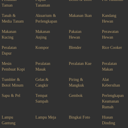
Taman
Tanaman
Tanah &
Akuarium &
Makanan Ikan
Kandang
Media Tanam
Perlengkapan
Hewan
Makanan
Makanan
Pakaian
Perawatan
Kucing
Anjing
Hewan
Hewan
Peralatan
Kompor
Blender
Rice Cooker
Dapur
Mesin
Peralatan
Peralatan Kue
Peralatan
Pembuat Kopi
Masak
Makan
Tumbler &
Gelas &
Piring &
Alat
Botol Minum
Cangkir
Mangkuk
Kebersihan
Sapu & Pel
Tempat
Gembok
Perlengkapan
Sampah
Keamanan
Rumah
Lampu
Lampu Meja
Bingkai Foto
Hiasan
Gantung
Dinding