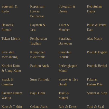
Souvenir &
Keperluan
Fotografi &
Kebutuhan
Kado
Hewan
Drone
Dapur
Peliharaan
Dekorasi
Layanan &
Tiket &
Pulsa & Paket
Rumah
Jasa
Voucher
Data
Token Listrik
Pembayaran
Peralatan
Alat Musik
Tagihan
Berkebun
Peralatan
Komponen
Peralatan
Produk Digital
Memancing
Elektronik
Industri
Koleksi Koin
Fashion Anak
Perlengkapan
Produk Herbal
& Uang Kuno
Mandi
Snack &
Susu Formula
Popok & Tisu
Pakaian
Cemilan
Basah
Dalam Pria
Pakaian Dalam
Baju Tidur
Jaket &
Sandal & Slop
Wanita
Mantel
Kaos & T-shirt
Celana Jeans
Rok & Dress
Topi & Syal