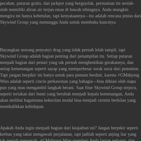
pecahan, putaran gratis, dan jackpot yang bergejolak, permainan ini seolah-
olah memiliki aliran air terjun emas di bawah tebingnya. Anda mungkin
mengira ini hanya kebetulan, tapi kenyataannya—itu adalah rencana jenius dari
Skywind Group yang menunggu Anda untuk membuka kuncinya.
Bayangkan seorang penyanyi drag yang tidak pernah lelah tampil, tapi
Skywind Group adalah bagian penting dari penampilan itu. Setiap putaran
menjadi bagian dari penari yang tak pernah menghentikan gerakannya, dan
setiap kemenangan seperti sayap yang memperbesar sorak sorai dari penonton.
Tapi jangan berpikir ini hanya untuk para pemain berduit, karena ⚡GMahjong
Wins adalah seperti cincin perkawinan yang bahagia—bisa dihiasi oleh siapa
pun yang mau mengambil langkah berani. Saat fitur Skywind Group terpicu,
seperti teriakan dari bumi yang berubah menjadi kepala kemenangan, Anda
akan melihat bagaimana kekecilan modal bisa menjadi cermin berkilau yang
membalikkan kehidupan.
Apakah Anda ingin menjadi bagian dari keajaiban ini? Jangan berpikir seperti
kerbau yang takut mengawali perjalanan, tapi jadilah seperti anjing liar yang
tak pernah menyerah. ⚡GMahjong Wins memberi Anda lautan peluang, dan