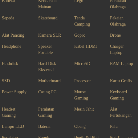
Boneka
Kendaraan
Lego
Peralatan
Mainan
Olahraga
Sepeda
Skateboard
Tenda
Pakaian
Camping
Olahraga
Alat Pancing
Kamera SLR
Gopro
Drone
Headphone
Speaker
Kabel HDMI
Charger
Portable
Laptop
Flashdisk
Hard Disk
MicroSD
RAM Laptop
Eksternal
SSD
Motherboard
Processor
Kartu Grafis
Power Supply
Casing PC
Mouse
Keyboard
Gaming
Gaming
Headset
Peralatan
Mesin Jahit
Alat
Gaming
Gaming
Pertukangan
Lampu LED
Baterai
Obeng
Palu
Peralatan
Pupuk
Benih & Bibit
Pot Tanaman