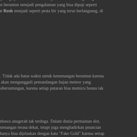
n beruntun menjadi pengalaman yang bisa dipuji seperti
ar Rush
menjadi seperti pesta bir yang terus berlangsung, di
m. Tidak ada batas waktu untuk kemenangan beruntun karena
sun akan mengungguli pemandangan hujan meteor yang
beruntungan, karena setiap putaran bisa memicu bonus tak
embawa anugerah tak terduga. Dalam dunia permainan slot,
enangan terasa dekat, tetapi juga menghadirkan pnuncian
anya bisa dijelaskan dengan kata “Fake Gold” karena setiap