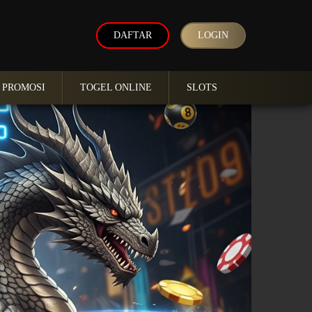
DAFTAR
LOGIN
PROMOSI
TOGEL ONLINE
SLOTS