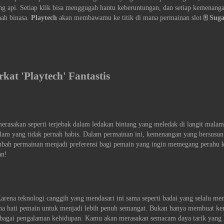
ng api. Setiap klik bisa menggugah hantu keberuntungan, dan setiap kemenanga
nah binasa.
Playtech
akan membawamu ke titik di mana permainan slot
🀄 Sug
at 'Playtech' Fantastis
erasakan seperti terjebak dalam ledakan bintang yang meledak di langit mala
 alam yang tidak pernah habis. Dalam permainan ini, kemenangan yang bersu
ah permainan menjadi preferensi bagi pemain yang ingin memegang perahu ke
an!
arena teknologi canggih yang mendasari ini sama seperti badai yang selalu m
a hati pemain untuk menjadi lebih penuh semangat. Bukan hanya membuat kem
erbagai pengalaman kehidupan. Kamu akan merasakan semacam daya tarik yang h