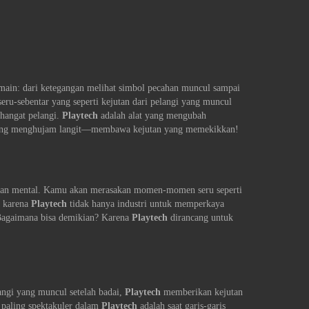
pemain: dari ketegangan melihat simbol pecahan muncul sampai
u-sebentar yang seperti kejutan dari pelangi yang muncul
rhangat pelangi.
Playtech
adalah alat yang mengubah
or yang menghujam langit—membawa kejutan yang memekikkan!
nan mental. Kamu akan merasakan momen-momen seru seperti
, karena
Playtech
tidak hanya industri untuk memperkaya
 Bagaimana bisa demikian? Karena
Playtech
dirancang untuk
angi yang muncul setelah badai,
Playtech
memberikan kejutan
 paling spektakuler dalam
Playtech
adalah saat garis-garis