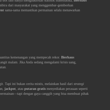
 slot lain hanya menghadirkan statistik matematika,
Bierhaus
gembira dari masyarakat yang menggembar-gemborkan
ent
sama-sama memastikan permainan selalu menawarkan
 kuantitas kemenangan yang mempecah rekor.
Bierhaus
ngit malam. Jika Anda sedang mengalami krisis uang,
utan.
. Tapi ini bukan cerita mistis, melainkan hasil dari
strategi
tan,
jackpot
, atau
putaran gratis
menyediakan perasaan seperti
permainan—tapi dengan gaya canggih yang bisa membuat pihak