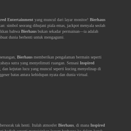
ired Entertainment
yang muncul dari layar monitor!
Bierhaus
n: simbol seorang dihujani piala emas, jackpot menyala seolah
jukkan bahwa
Bierhaus
bukan sekadar permainan—ia adalah
uat dunia berhenti untuk mengagumi.
kesenangan,
Bierhaus
memberikan pengalaman bermain seperti
 cahaya sutra yang menyelimuti ruangan. Sensasi
Inspired
, dan kejutan lucu yang muncul seperti kucing menyelinap di
eser batas antara kehidupan nyata dan dunia virtual.
rsorak tak henti. Itulah atmosfer
Bierhaus
, di mana
Inspired