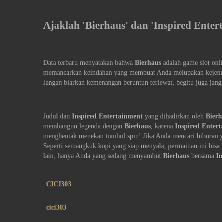
Ajaklah 'Bierhaus' dan 'Inspired Ente
Data terbaru menyatakan bahwa
Bierhaus
adalah game slot onl
memancarkan keindahan yang membuat Anda melupakan kejen
Jangan biarkan kemenangan beruntun terlewat, begitu juga jan
Judul dan
Inspired Entertainment
yang dihadirkan oleh
Bier
membangun legenda dengan
Bierhaus
, karena
Inspired Enter
menghentak menekan tombol spin! Jika Anda mencari hiburan 
Seperti semangkuk kopi yang siap menyala, permainan ini bis
lain, hanya Anda yang sedang menyambut
Bierhaus
bersama
I
CICI303
cici303