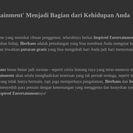
rtainment' Menjadi Bagian dari Kehidupan Anda
ine yang memikat ribuan penggemar, seluruhnya berkat
Inspired Entertainme
uhan hidup,
Bierhaus
adalah petualangan yang bisa membuat Anda mengejar ke
gan lewatkan
putaran gratis
yang bisa mengubah hari Anda jadi hari menyenang
haus
benar-benar jadi sorotan—seperti cerita bintang raya yang terus-menerus m
tainment
akan selalu menghadirkan keseruan yang tak pernah terduga, seperti t
yang tidak hanya bermain, tapi juga memperkaya pengalaman,
Bierhaus
dan
In
a menyeduh para pemain dengan kemenangan yang menggema dan keasyikan yang
nspired Entertainment
nya!