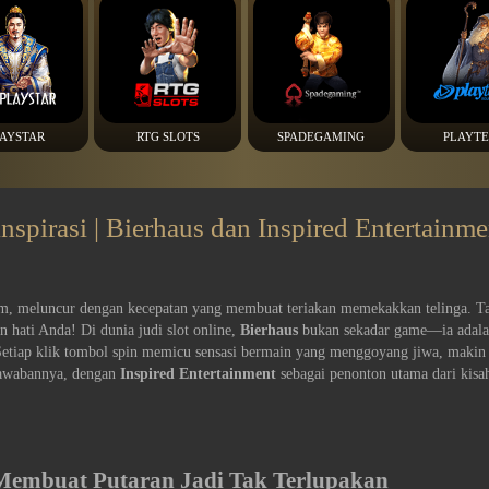
AYSTAR
RTG SLOTS
SPADEGAMING
PLAYT
inspirasi | Bierhaus dan Inspired Entertain
, meluncur dengan kecepatan yang membuat teriakan memekakkan telinga. Tap
hati Anda! Di dunia judi slot online,
Bierhaus
bukan sekadar game—ia adalah
ti. Setiap klik tombol spin memicu sensasi bermain yang menggoyang jiwa, mak
awabannya, dengan
Inspired Entertainment
sebagai penonton utama dari kisah
g Membuat Putaran Jadi Tak Terlupakan