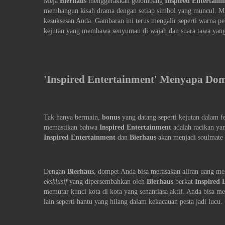
Meja
Bierhaus
menggerakkan gelombang
Inspired Entertain
membangun kisah drama dengan setiap simbol yang muncul. Mi
kesuksesan Anda. Gambaran ini terus mengalir seperti warna p
kejutan yang membawa senyuman di wajah dan suara tawa yang 
'Inspired Entertainment' Menyapa Do
Tak hanya bermain,
bonus
yang datang seperti kejutan dalam 
memastikan bahwa
Inspired Entertainment
adalah racikan ya
Inspired Entertainment
dan
Bierhaus
akan menjadi soulmate 
Dengan
Bierhaus
, dompet Anda bisa merasakan aliran uang meli
eksklusif
yang dipersembahkan oleh
Bierhaus
berkat
Inspired 
memutar kunci kota di kota yang senantiasa aktif. Anda bisa 
lain seperti hantu yang hilang dalam kekacauan pesta jadi lucu.