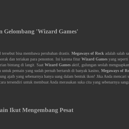
an Gelombang 'Wizard Games'
l tersebut bisa membawa perubahan drastis.
Megaways of Rock
adalah salah s
rak dan teriakan para penonton. Ini karena fitur
Wizard Games
yang seperti
rian bintang di langit. Saat
Wizard Games
aktif, gulungan seolah menguapkan
 untuk pemain yang sudah pernah bertaruh di banyak kasino,
Megaways of R
alung ajaib yang sebenarnya hanya uang dalam bentuk ikon! Jika Anda mencari 
ara tersendiri untuk membuat Anda merasakan suka cita yang sebenarnya sanga
ain Ikut Mengembang Pesat