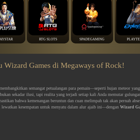
AYSTAR
RTG SLOTS
SPADEGAMING
PLAYT
eru Wizard Games di Megaways of Rock!
g membangkitkan semangat petualangan para pemain—seperti hujan meteor yang
 bukan sekadar ilusi, tapi realita yang terjadi setiap kali Anda memutar gulung
emastikan bahwa kemenangan beruntun dan cuan melimpah tak akan pernah abs
n lewatkan kesempatan untuk menyatu dalam alur ajaib ini—dengan
Wizard G