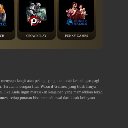
ECH
CROWD PLAY
FUNKY GAMES
 menyapu langit atau pelangi yang memecah keheningan pagi.
an. Terutama dengan fitur
Wizard Games
, yang tidak hanya
en. Jika Anda ingin merasakan keajaiban yang memadukan tekad
ames
, setiap putaran bisa menjadi awal dari kisah kekayaan