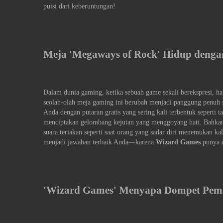
puisi dari keberuntungan!
Meja 'Megaways of Rock' Hidup deng
Dalam dunia gaming, ketika sebuah game sekali berekspresi, ha
seolah-olah meja gaming ini berubah menjadi panggung penuh so
Anda dengan putaran gratis yang sering kali terbentuk seperti ta
menciptakan gelombang kejutan yang menggoyang hati. Bahkan
suara teriakan seperti saat orang yang sadar diri menemukan k
menjadi jawaban terbaik Anda—karena
Wizard Games
punya c
'Wizard Games' Menyapa Dompet Pem