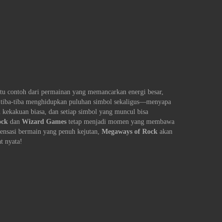
atu contoh dari permainan yang memancarkan energi besar,
 tiba-tiba menghidupkan puluhan simbol sekaligus—menyapa
 kekakuan biasa, dan setiap simbol yang muncul bisa
ock
dan
Wizard Games
tetap menjadi momen yang membawa
sensasi bermain yang penuh kejutan,
Megaways of Rock
akan
t nyata!