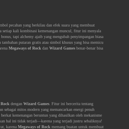
simbol pecahan yang berkilau dan efek suara yang membuat
a setiap kali kombinasi kemenangan muncul, fitur ini menyala
 bonus, tapi alchemy ajaib yang mengubah penyimpangan biasa
n tambahan putaran gratis atau simbol khusus yang bisa memicu
arena
Megaways of Rock
dan
Wizard Games
benar-benar bisa
 Rock
dengan
Wizard Games
. Fitur ini bercerita tentang
an sebagai mitos modern yang memancarkan energi penuh
ta berkat kemenangan beruntun yang dihasilkan oleh mekanisme
n hal ini tidak terjadi—karena yang terjadi justru sebaliknya!
wat, karena
Megaways of Rock
memang buatan untuk membuat