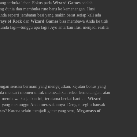
yang terbuka lebar. Fokus pada
Wizard Games
adalah
ng dunia dan membuka rute baru ke kemenangan. Ilusi
da seperti jembatan besi yang makin berat setiap kali ada
ays of Rock
dan
Wizard Games
bisa membawa Anda ke titik
unda lagi—tunggu apa lagi? Ayo antarkan ilusi menjadi realita
 Dengan sensasi bermain yang mengejutkan, kejutan bonus yang
h Anda mencari momen untuk memecahkan rekor kemenangan, atau
 membawa keajaiban ini, terutama berkat bantuan
Wizard
alam yang menunggu Anda merasakannya. Dengan segitu banyak
mes
? Karena selain menjadi game yang seru,
Megaways of