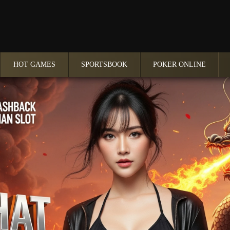
HOT GAMES
SPORTSBOOK
POKER ONLINE