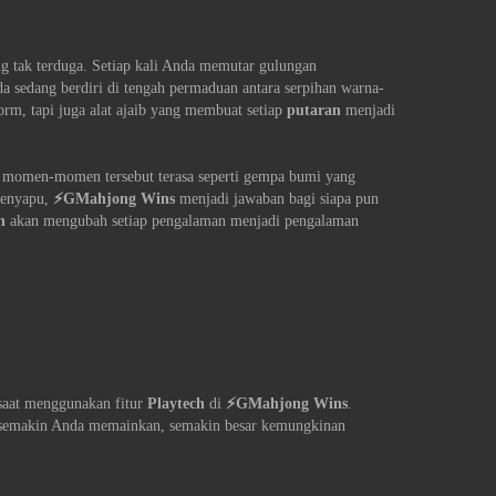
 tak terduga. Setiap kali Anda memutar gulungan
da sedang berdiri di tengah permaduan antara serpihan warna-
rm, tapi juga alat ajaib yang membuat setiap
putaran
menjadi
momen-momen tersebut terasa seperti gempa bumi yang
enyapu,
⚡GMahjong Wins
menjadi jawaban bagi siapa pun
h
akan mengubah setiap pengalaman menjadi pengalaman
 saat menggunakan fitur
Playtech
di
⚡GMahjong Wins
.
m—semakin Anda memainkan, semakin besar kemungkinan