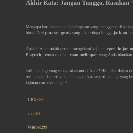
Akhir Kata: Jangan Tunggu, Rasakan 
Mengapa harus menunda kebahagiaan yang menggema di setiap
biasa. Dari
putaran gratis
yang tak terduga hingga
jackpot
bes
Apakah Anda sudah pernah mengalami kejutan seperti
hujan m
Playtech
, semua manfaat
cuan melimpah
yang Anda idamkan 
Jadi, apa lagi yang menyisakan untuk Anda? Hiduplah dalam d
terlupakan, dan setiap kemenangan akan seperti pelangi yang be
kejutan dan keuntungan!
CICI303
cici303
Winbet299