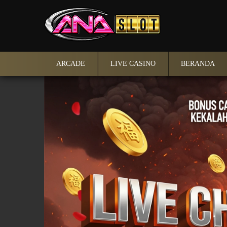
ARCADE
LIVE CASINO
BERANDA