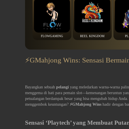
FLOWGAMING
REEL KINGDOM
PL
⚡GMahjong Wins: Sensasi Bermain 
Bayangkan sebuah
pelangi
yang meledarkan warna-warna paling
menggema di hati para pemain slot—kemenangan beruntun yan
petualangan berdampak besar yang bisa mengubah hidup Anda
menggembok keuntungan?
⚡GMahjong Wins
hadir dengan b
Sensasi ‘Playtech’ yang Membuat Puta