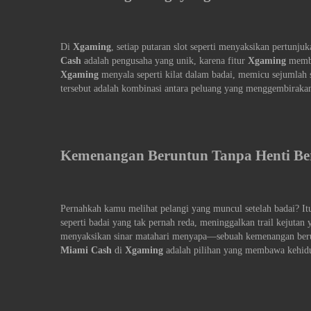
Di
Xgaming
, setiap putaran slot seperti menyaksikan pertun
Cash
adalah pengusaha yang unik, karena fitur
Xgaming
membu
Xgaming
menyala seperti kilat dalam badai, memicu sejumlah 
tersebut adalah kombinasi antara peluang yang menggembirak
Kemenangan Beruntun Tanpa Henti Ber
Pernahkah kamu melihat pelangi yang muncul setelah badai? Itu
seperti badai yang tak pernah reda, meninggalkan trail keju
menyaksikan sinar matahari menyapa—sebuah kemenangan berun
Miami Cash
di
Xgaming
adalah pilihan yang membawa kehidu