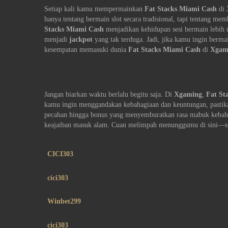
Setiap kali kamu mempermainkan
Fat Stacks Miami Cash
di
hanya tentang bermain slot secara tradisional, tapi tentang m
Stacks Miami Cash
menjadikan kehidupan sesi bermain lebih 
menjadi
jackpot
yang tak terduga. Jadi, jika kamu ingin berm
kesempatan memasuki dunia
Fat Stacks Miami Cash
di
Xgam
Jangan biarkan waktu berlalu begitu saja. Di
Xgaming
,
Fat St
kamu ingin menggandakan kebahagiaan dan keuntungan, pastik
pecahan hingga bonus yang menyemburatkan rasa mabuk kebah
keajaiban masuk alam. Cuan melimpah menunggumu di sini—s
CICI303
cici303
Winbet299
cici303