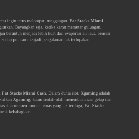
 kamu ingin terus melompati tunggangan.
Fat Stacks Miami
giurkan. Bayangkan saja, ketika kamu memutar gulungan,
 beruntun menjadi lebih kuat dari evaporasi air laut. Sensasi
etiap putaran menjadi pengalaman tak terlupakan!
i
Fat Stacks Miami Cash
. Dalam dunia slot,
Xgaming
adalah
ktifkan
Xgaming
, kamu seolah-olah menembus awan gelap dan
 merasakan momen-momen emas yang tak terduga,
Fat Stacks
ncak kebahagiaan.