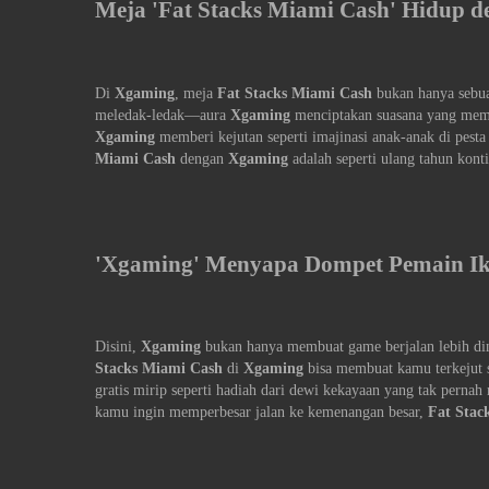
Meja 'Fat Stacks Miami Cash' Hidup 
Di
Xgaming
, meja
Fat Stacks Miami Cash
bukan hanya sebuah
meledak-ledak—aura
Xgaming
menciptakan suasana yang mema
Xgaming
memberi kejutan seperti imajinasi anak-anak di pes
Miami Cash
dengan
Xgaming
adalah seperti ulang tahun kon
'Xgaming' Menyapa Dompet Pemain I
Disini,
Xgaming
bukan hanya membuat game berjalan lebih din
Stacks Miami Cash
di
Xgaming
bisa membuat kamu terkejut se
gratis mirip seperti hadiah dari dewi kekayaan yang tak per
kamu ingin memperbesar jalan ke kemenangan besar,
Fat Stac