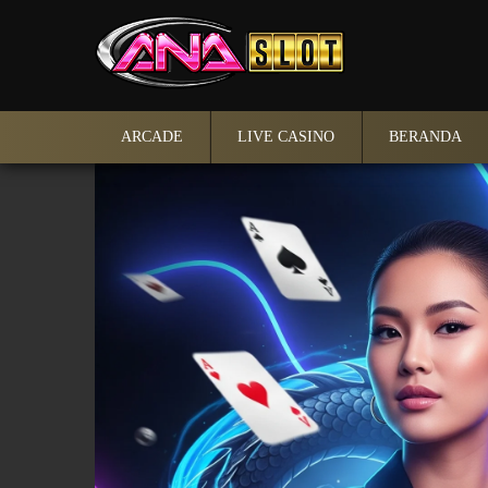
ARCADE
LIVE CASINO
BERANDA