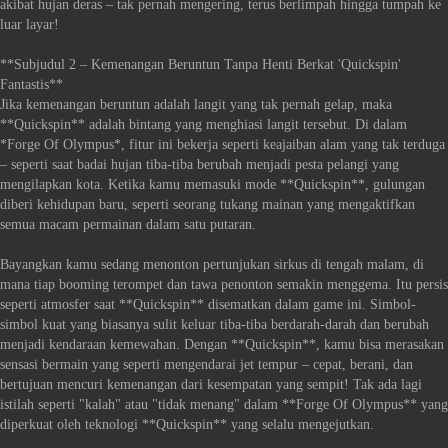
akibat hujan deras – tak pernah mengering, terus berlimpah hingga tumpah ke
luar layar!
**Subjudul 2 – Kemenangan Beruntun Tanpa Henti Berkat 'Quickspin'
Fantastis**
Jika kemenangan beruntun adalah langit yang tak pernah gelap, maka
**Quickspin** adalah bintang yang menghiasi langit tersebut. Di dalam
*Forge Of Olympus*, fitur ini bekerja seperti keajaiban alam yang tak terduga
– seperti saat badai hujan tiba-tiba berubah menjadi pesta pelangi yang
mengilapkan kota. Ketika kamu memasuki mode **Quickspin**, gulungan
diberi kehidupan baru, seperti seorang tukang mainan yang mengaktifkan
semua macam permainan dalam satu putaran.
Bayangkan kamu sedang menonton pertunjukan sirkus di tengah malam, di
mana tiap booming terompet dan tawa penonton semakin menggema. Itu persis
seperti atmosfer saat **Quickspin** disematkan dalam game ini. Simbol-
simbol kuat yang biasanya sulit keluar tiba-tiba berdarah-darah dan berubah
menjadi kendaraan kemewahan. Dengan **Quickspin**, kamu bisa merasakan
sensasi bermain yang seperti mengendarai jet tempur – cepat, berani, dan
bertujuan mencuri kemenangan dari kesempatan yang sempit! Tak ada lagi
istilah seperti "kalah" atau "tidak menang" dalam **Forge Of Olympus** yang
diperkuat oleh teknologi **Quickspin** yang selalu mengejutkan.