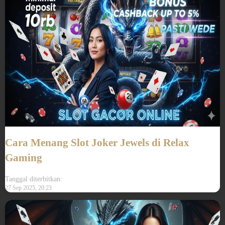
Cara Menang Slot Joker Jewels di Relax
Gaming
Tanggal diterbitkan:
27 Sep 2025, 20:23