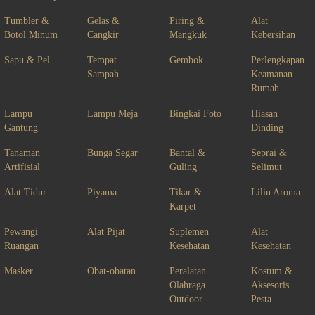
Tumbler &
Gelas &
Piring &
Alat
Botol Minum
Cangkir
Mangkuk
Kebersihan
Sapu & Pel
Tempat
Gembok
Perlengkapan
Sampah
Keamanan
Rumah
Lampu
Lampu Meja
Bingkai Foto
Hiasan
Gantung
Dinding
Tanaman
Bunga Segar
Bantal &
Seprai &
Artifisial
Guling
Selimut
Alat Tidur
Piyama
Tikar &
Lilin Aroma
Karpet
Pewangi
Alat Pijat
Suplemen
Alat
Ruangan
Kesehatan
Kesehatan
Masker
Obat-obatan
Peralatan
Kostum &
Olahraga
Aksesoris
Outdoor
Pesta