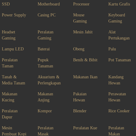
SSD
Motherboard
Processor
Kartu Grafis
Power Supply
Casing PC
Mouse
Keyboard
Gaming
Gaming
Headset
Peralatan
Mesin Jahit
Alat
Gaming
Gaming
Pertukangan
Lampu LED
Baterai
Obeng
Palu
Peralatan
Pupuk
Benih & Bibit
Pot Tanaman
Taman
Tanaman
Tanah &
Akuarium &
Makanan Ikan
Kandang
Media Tanam
Perlengkapan
Hewan
Makanan
Makanan
Pakaian
Perawatan
Kucing
Anjing
Hewan
Hewan
Peralatan
Kompor
Blender
Rice Cooker
Dapur
Mesin
Peralatan
Peralatan Kue
Peralatan
Pembuat Kopi
Masak
Makan