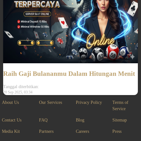
Raih Gaji Bulananmu Dalam Hitungan Menit
Tanggal diterbitkan:
20 Sep 2025, 03:34
About Us
Our Services
Privacy Policy
Terms of
Service
Contact Us
FAQ
Blog
Sitemap
Media Kit
Partners
Careers
Press