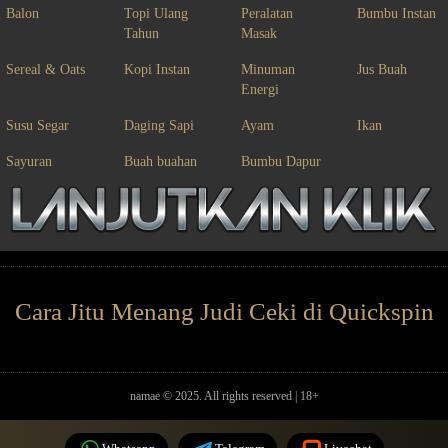
Balon
Topi Ulang
Peralatan
Bumbu Instan
Tahun
Masak
Sereal & Oats
Kopi Instan
Minuman
Jus Buah
Energi
Susu Segar
Daging Sapi
Ayam
Ikan
Sayuran
Buah buahan
Bumbu Dapur
Cara Jitu Menang Judi Ceki di Quickspin
namae
© 2025. All rights reserved | 18+