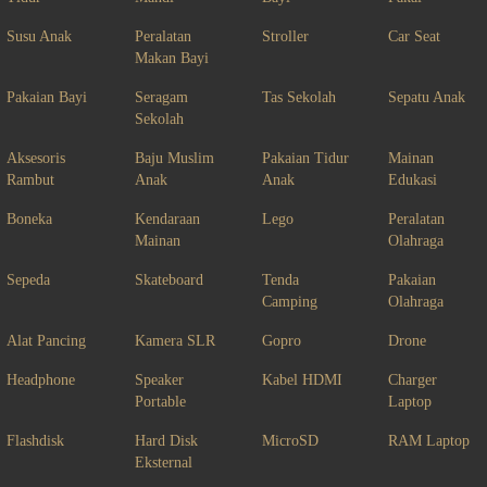
Susu Anak
Peralatan
Stroller
Car Seat
Makan Bayi
Pakaian Bayi
Seragam
Tas Sekolah
Sepatu Anak
Sekolah
Aksesoris
Baju Muslim
Pakaian Tidur
Mainan
Rambut
Anak
Anak
Edukasi
Boneka
Kendaraan
Lego
Peralatan
Mainan
Olahraga
Sepeda
Skateboard
Tenda
Pakaian
Camping
Olahraga
Alat Pancing
Kamera SLR
Gopro
Drone
Headphone
Speaker
Kabel HDMI
Charger
Portable
Laptop
Flashdisk
Hard Disk
MicroSD
RAM Laptop
Eksternal