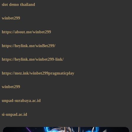
slot demo thailand
winbet299
https://about.me/winbet299
https://heylink.me/winBet299/
https://heylink.me/winbet299-link/
https://mez.ink/winbet299pragmaticplay
winbet299
unpad-surabaya.ac.id
si-unpad.ac.id