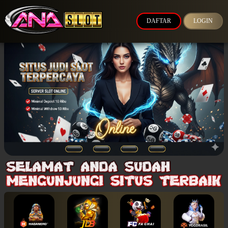
DAFTAR
LOGIN