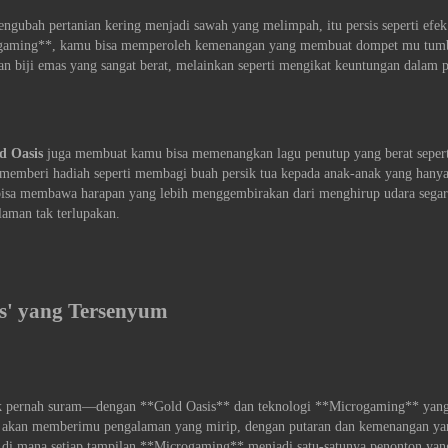
gubah pertanian kering menjadi sawah yang melimpah, itu persis seperti ef
rogaming**, kamu bisa memperoleh kemenangan yang membuat dompet mu tumbu
 biji emas yang sangat berat, melainkan seperti mengikat keuntungan dalam pe
d Oasis
juga membuat kamu bisa memenangkan lagu penutup yang berat sepert
 memberi hadiah seperti membagi buah persik tua kepada anak-anak yang hanya
isa membawa harapan yang lebih menggembirakan dari menghirup udara segar di
aman tak terlupakan.
s' yang Tersenyum
 tak pernah suram—dengan **Gold Oasis** dan teknologi **Microgaming** yan
akan memberimu pengalaman yang mirip, dengan putaran dan kemenangan yang 
 di mana setiap tampilan **Microgaming** menjadi satu-satunya penonton yang