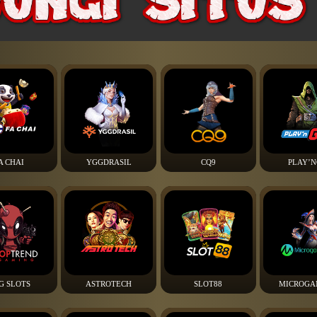
A CHAI
YGGDRASIL
CQ9
PLAY’
G SLOTS
ASTROTECH
SLOT88
MICROGA