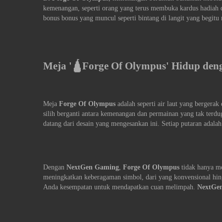
kemenangan, seperti orang yang terus membuka kardus hadiah di
bonus bonus yang muncul seperti bintang di langit yang begitu
Meja '🛕Forge Of Olympus' Hidup de
Meja
Forge Of Olympus
adalah seperti air laut yang bergerak
silih berganti antara kemenangan dan permainan yang tak ter
datang dari desain yang mengesankan ini. Setiap putaran adal
Dengan
NextGen Gaming
,
Forge Of Olympus
tidak hanya me
meningkatkan keberagaman simbol, dari yang konvensional hing
Anda kesempatan untuk mendapatkan cuan melimpah.
NextGe