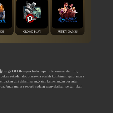
ECH
CROWD PLAY
FUNKY GAMES
🛕Forge Of Olympus
hadir seperti fenomena alam itu,
bukan sekadar slot biasa—ia adalah kombinasi ajaib antara
elibatkan diri dalam serangkaian kemenangan beruntun,
at Anda merasa seperti sedang menyaksikan pertunjukan