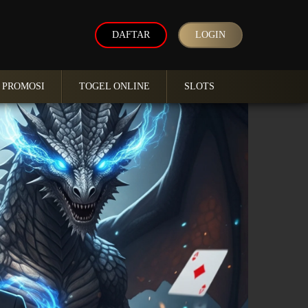
DAFTAR
LOGIN
PROMOSI
TOGEL ONLINE
SLOTS