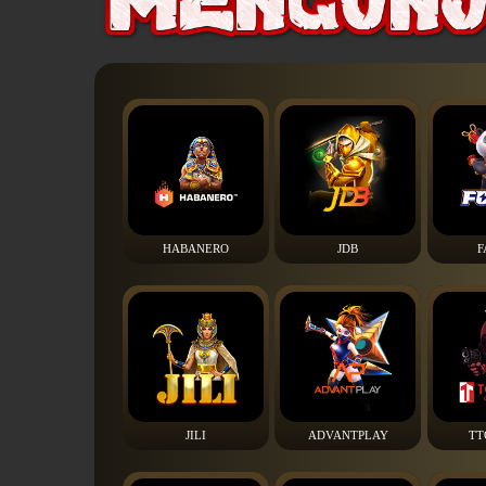
HABANERO
JDB
F
JILI
ADVANTPLAY
TT