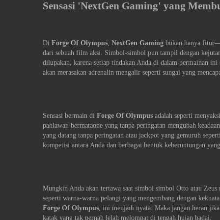
Sensasi 'NextGen Gaming' yang Membu
Di
Forge Of Olympus
,
NextGen Gaming
bukan hanya fitur—i
dari sebuah film aksi. Simbol-simbol pun tampil dengan kejutan
dilupakan, karena setiap tindakan Anda di dalam permainan ini
akan merasakan adrenalin mengalir seperti sungai yang mencap
Sensasi bermain di
Forge Of Olympus
adalah seperti menyaksi
pahlawan bermataone yang tanpa peringatan mengubah keadaa
yang datang tanpa peringatan atau jackpot yang gemuruh sepert
kompetisi antara Anda dan berbagai bentuk keberuntungan yan
Mungkin Anda akan tertawa saat simbol simbol Otto atau Zeus
seperti warna-warna pelangi yang mengembang dengan kekuata
Forge Of Olympus
, ini menjadi nyata. Maka jangan heran ji
katak yang tak pernah lelah melompat di tengah hujan badai.