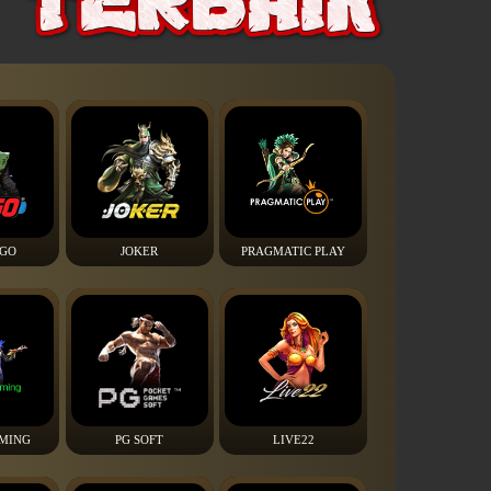
NGO
JOKER
PRAGMATIC PLAY
MING
PG SOFT
LIVE22