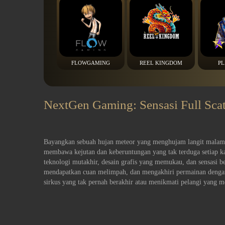
FLOWGAMING
REEL KINGDOM
PL
NextGen Gaming: Sensasi Full Scat
Bayangkan sebuah hujan meteor yang menghujam langit malam, 
membawa kejutan dan keberuntungan yang tak terduga setiap k
teknologi mutakhir, desain grafis yang memukau, dan sensasi
mendapatkan cuan melimpah, dan mengakhiri permainan denga
sirkus yang tak pernah berakhir atau menikmati pelangi yang